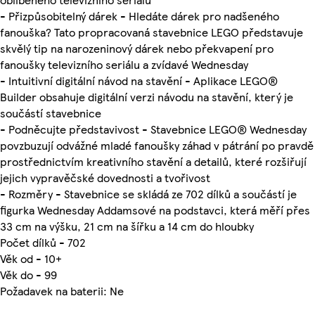
- Přizpůsobitelný dárek - Hledáte dárek pro nadšeného
fanouška? Tato propracovaná stavebnice LEGO představuje
skvělý tip na narozeninový dárek nebo překvapení pro
fanoušky televizního seriálu a zvídavé Wednesday
- Intuitivní digitální návod na stavění - Aplikace LEGO®
Builder obsahuje digitální verzi návodu na stavění, který je
součástí stavebnice
- Podněcujte představivost - Stavebnice LEGO® Wednesday
povzbuzují odvážné mladé fanoušky záhad v pátrání po pravdě
prostřednictvím kreativního stavění a detailů, které rozšiřují
jejich vypravěčské dovednosti a tvořivost
- Rozměry - Stavebnice se skládá ze 702 dílků a součástí je
figurka Wednesday Addamsové na podstavci, která měří přes
33 cm na výšku, 21 cm na šířku a 14 cm do hloubky
Počet dílků - 702
Věk od - 10+
Věk do - 99
Požadavek na baterii: Ne