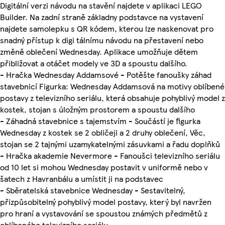
Digitální verzi návodu na stavění najdete v aplikaci LEGO
Builder. Na zadní straně základny podstavce na vystavení
najdete samolepku s QR kódem, kterou lze naskenovat pro
snadný přístup k digi tálnímu návodu na přestavení nebo
změně oblečení Wednesday. Aplikace umožňuje dětem
přibližovat a otáčet modely ve 3D a spoustu dalšího.
- Hračka Wednesday Addamsové - Potěšte fanoušky záhad
stavebnicí Figurka: Wednesday Addamsová na motivy oblíbené
postavy z televizního seriálu, která obsahuje pohyblivý model z
kostek, stojan s úložným prostorem a spoustu dalšího
- Záhadná stavebnice s tajemstvím - Součástí je figurka
Wednesday z kostek se 2 obličeji a 2 druhy oblečení, Věc,
stojan se 2 tajnými uzamykatelnými zásuvkami a řadu doplňků
- Hračka akademie Nevermore - Fanoušci televizního seriálu
od 10 let si mohou Wednesday postavit v uniformě nebo v
šatech z Havranbálu a umístit ji na podstavec
- Sběratelská stavebnice Wednesday - Sestavitelný,
přizpůsobitelný pohyblivý model postavy, který byl navržen
pro hraní a vystavování se spoustou známých předmětů z
oblíbeného televizního seriálu