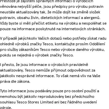
Přestože je zajištění správných informací o výrobcích
věnována nejvyšší péče, jsou předpisy pro výrobu potravin
neustále aktualizovány tak, že může dojít ke změně složek
potravin, obsahu živin, dietetických informací a alergenů.
Vždy byste si měli přečíst etiketu na výrobku a nespoléhat se
pouze na informace poskytnuté na internetových stránkách.
V případě jakýchkoliv Vašich dotazů nebo potřeby získat radu
ohledně výrobků značky Tesco, kontaktujte prosím Oddělení
pro služby zákazníkům Tesco nebo výrobce daného výrobku,
pokdu se nejedná o výrobek značky Tesco.
I přesto, že jsou informace o výrobcích pravidelně
aktualizovány, Tesco nemůže přijmout odpovědnost za
jakékoliv nesprávné informace. To však nemá vliv na Vaše
práva dle zákona.
Tyto informace jsou podávány pouze pro osobní použití a
nemohou být jakkoliv reprodukovány bez předchozího
souhlasu Tesco Stores Limited ani bez řádného uvedení
zdroje.