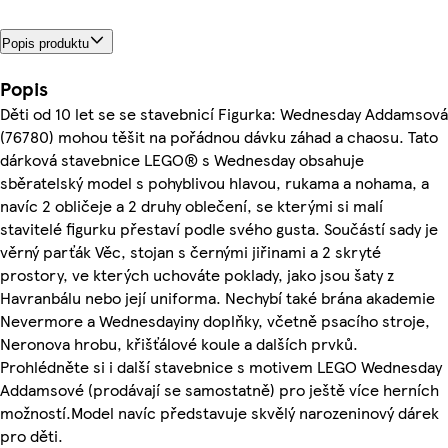
Popis produktu
Popis
Děti od 10 let se se stavebnicí Figurka: Wednesday Addamsová
(76780) mohou těšit na pořádnou dávku záhad a chaosu. Tato
dárková stavebnice LEGO® s Wednesday obsahuje
sběratelský model s pohyblivou hlavou, rukama a nohama, a
navíc 2 obličeje a 2 druhy oblečení, se kterými si malí
stavitelé figurku přestaví podle svého gusta. Součástí sady je
věrný parťák Věc, stojan s černými jiřinami a 2 skryté
prostory, ve kterých uchováte poklady, jako jsou šaty z
Havranbálu nebo její uniforma. Nechybí také brána akademie
Nevermore a Wednesdayiny doplňky, včetně psacího stroje,
Neronova hrobu, křišťálové koule a dalších prvků.
Prohlédněte si i další stavebnice s motivem LEGO Wednesday
Addamsové (prodávají se samostatně) pro ještě více herních
možností.Model navíc představuje skvělý narozeninový dárek
pro děti.