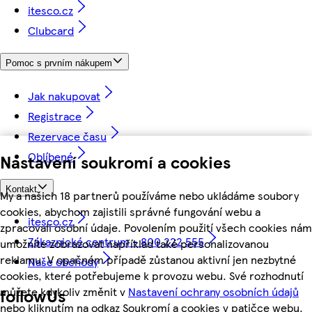
itesco.cz
Clubcard
Pomoc s prvním nákupem
Jak nakupovat
Registrace
Rezervace času
Oblíbené
Nastavení soukromí a cookies
Kontakt
My a našich 18 partnerů používáme nebo ukládáme soubory
cookies, abychom zajistili správné fungování webu a
itesco.cz
zpracovali osobní údaje. Povolením použití všech cookies nám
Zákaznické centrum - 800 222 555
umožníte zobrazovat například také personalizovanou
reklamu. V opačném případě zůstanou aktivní jen nezbytné
Naše obchody
cookies, které potřebujeme k provozu webu. Své rozhodnutí
můžete kdykoliv změnit v
Nastavení ochrany osobních údajů
followUs
nebo kliknutím na odkaz Soukromí a cookies v patičce webu.