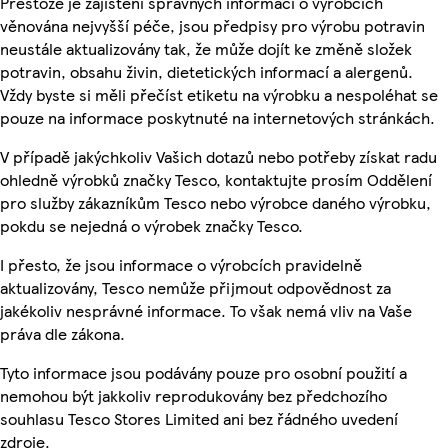
Přestože je zajištění správných informací o výrobcích
věnována nejvyšší péče, jsou předpisy pro výrobu potravin
neustále aktualizovány tak, že může dojít ke změně složek
potravin, obsahu živin, dietetických informací a alergenů.
Vždy byste si měli přečíst etiketu na výrobku a nespoléhat se
pouze na informace poskytnuté na internetových stránkách.
V případě jakýchkoliv Vašich dotazů nebo potřeby získat radu
ohledně výrobků značky Tesco, kontaktujte prosím Oddělení
pro služby zákazníkům Tesco nebo výrobce daného výrobku,
pokdu se nejedná o výrobek značky Tesco.
I přesto, že jsou informace o výrobcích pravidelně
aktualizovány, Tesco nemůže přijmout odpovědnost za
jakékoliv nesprávné informace. To však nemá vliv na Vaše
práva dle zákona.
Tyto informace jsou podávány pouze pro osobní použití a
nemohou být jakkoliv reprodukovány bez předchozího
souhlasu Tesco Stores Limited ani bez řádného uvedení
zdroje.