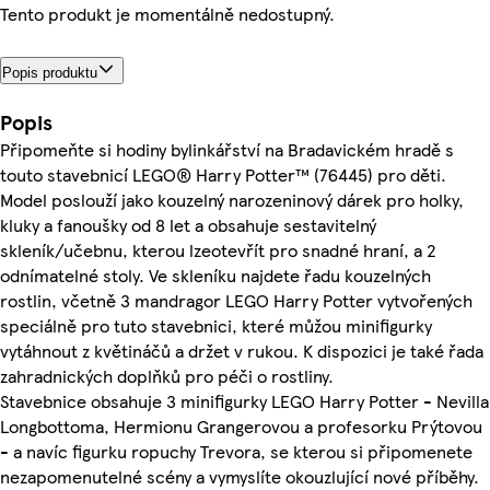
Tento produkt je momentálně nedostupný.
Popis produktu
Popis
Připomeňte si hodiny bylinkářství na Bradavickém hradě s
touto stavebnicí LEGO® Harry Potter™ (76445) pro děti.
Model poslouží jako kouzelný narozeninový dárek pro holky,
kluky a fanoušky od 8 let a obsahuje sestavitelný
skleník/učebnu, kterou lzeotevřít pro snadné hraní, a 2
odnímatelné stoly. Ve skleníku najdete řadu kouzelných
rostlin, včetně 3 mandragor LEGO Harry Potter vytvořených
speciálně pro tuto stavebnici, které můžou minifigurky
vytáhnout z květináčů a držet v rukou. K dispozici je také řada
zahradnických doplňků pro péči o rostliny.
Stavebnice obsahuje 3 minifigurky LEGO Harry Potter - Nevilla
Longbottoma, Hermionu Grangerovou a profesorku Prýtovou
- a navíc figurku ropuchy Trevora, se kterou si připomenete
nezapomenutelné scény a vymyslíte okouzlující nové příběhy.