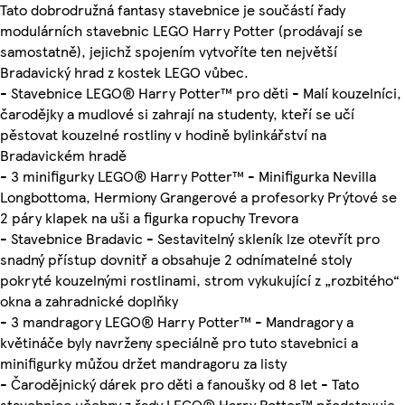
Tato dobrodružná fantasy stavebnice je součástí řady
modulárních stavebnic LEGO Harry Potter (prodávají se
samostatně), jejichž spojením vytvoříte ten největší
Bradavický hrad z kostek LEGO vůbec.
- Stavebnice LEGO® Harry Potter™ pro děti - Malí kouzelníci,
čarodějky a mudlové si zahrají na studenty, kteří se učí
pěstovat kouzelné rostliny v hodině bylinkářství na
Bradavickém hradě
- 3 minifigurky LEGO® Harry Potter™ - Minifigurka Nevilla
Longbottoma, Hermiony Grangerové a profesorky Prýtové se
2 páry klapek na uši a figurka ropuchy Trevora
- Stavebnice Bradavic - Sestavitelný skleník lze otevřít pro
snadný přístup dovnitř a obsahuje 2 odnímatelné stoly
pokryté kouzelnými rostlinami, strom vykukující z „rozbitého“
okna a zahradnické doplňky
- 3 mandragory LEGO® Harry Potter™ - Mandragory a
květináče byly navrženy speciálně pro tuto stavebnici a
minifigurky můžou držet mandragoru za listy
- Čarodějnický dárek pro děti a fanoušky od 8 let - Tato
stavebnice učebny z řady LEGO® Harry Potter™ představuje