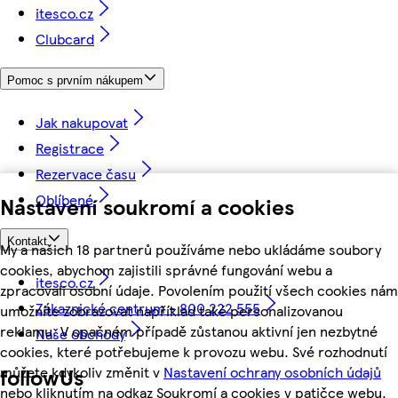
itesco.cz
Clubcard
Pomoc s prvním nákupem
Jak nakupovat
Registrace
Rezervace času
Oblíbené
Nastavení soukromí a cookies
Kontakt
My a našich 18 partnerů používáme nebo ukládáme soubory
cookies, abychom zajistili správné fungování webu a
itesco.cz
zpracovali osobní údaje. Povolením použití všech cookies nám
Zákaznické centrum - 800 222 555
umožníte zobrazovat například také personalizovanou
reklamu. V opačném případě zůstanou aktivní jen nezbytné
Naše obchody
cookies, které potřebujeme k provozu webu. Své rozhodnutí
můžete kdykoliv změnit v
Nastavení ochrany osobních údajů
followUs
nebo kliknutím na odkaz Soukromí a cookies v patičce webu.