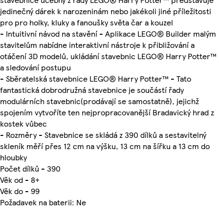
jedinečný dárek k narozeninám nebo jakékoli jiné příležitosti
pro pro holky, kluky a fanoušky světa čar a kouzel
- Intuitivní návod na stavění - Aplikace LEGO® Builder malým
stavitelům nabídne interaktivní nástroje k přibližování a
otáčení 3D modelů, ukládání stavebnic LEGO® Harry Potter™
a sledování postupu
- Sběratelská stavebnice LEGO® Harry Potter™ - Tato
fantastická dobrodružná stavebnice je součástí řady
modulárních stavebnic(prodávají se samostatně), jejichž
spojením vytvoříte ten nejpropracovanější Bradavický hrad z
kostek vůbec
- Rozměry - Stavebnice se skládá z 390 dílků a sestavitelný
skleník měří přes 12 cm na výšku, 13 cm na šířku a 13 cm do
hloubky
Počet dílků - 390
Věk od - 8+
Věk do - 99
Požadavek na baterii: Ne