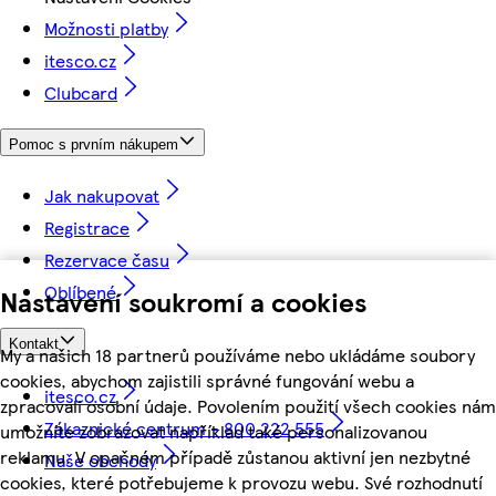
Možnosti platby
itesco.cz
Clubcard
Pomoc s prvním nákupem
Jak nakupovat
Registrace
Rezervace času
Oblíbené
Nastavení soukromí a cookies
Kontakt
My a našich 18 partnerů používáme nebo ukládáme soubory
cookies, abychom zajistili správné fungování webu a
itesco.cz
zpracovali osobní údaje. Povolením použití všech cookies nám
Zákaznické centrum - 800 222 555
umožníte zobrazovat například také personalizovanou
reklamu. V opačném případě zůstanou aktivní jen nezbytné
Naše obchody
cookies, které potřebujeme k provozu webu. Své rozhodnutí