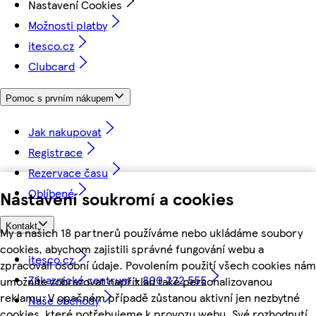
Nastavení Cookies
Možnosti platby
itesco.cz
Clubcard
Pomoc s prvním nákupem
Jak nakupovat
Registrace
Rezervace času
Oblíbené
Nastavení soukromí a cookies
Kontakt
My a našich 18 partnerů používáme nebo ukládáme soubory
cookies, abychom zajistili správné fungování webu a
itesco.cz
zpracovali osobní údaje. Povolením použití všech cookies nám
Zákaznické centrum - 800 222 555
umožníte zobrazovat například také personalizovanou
reklamu. V opačném případě zůstanou aktivní jen nezbytné
Naše obchody
cookies, které potřebujeme k provozu webu. Své rozhodnutí