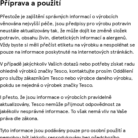
Příprava a použití
Přestože je zajištění správných informací o výrobcích
věnována nejvyšší péče, jsou předpisy pro výrobu potravin
neustále aktualizovány tak, že může dojít ke změně složek
potravin, obsahu živin, dietetických informací a alergenů.
Vždy byste si měli přečíst etiketu na výrobku a nespoléhat se
pouze na informace poskytnuté na internetových stránkách.
V případě jakýchkoliv Vašich dotazů nebo potřeby získat radu
ohledně výrobků značky Tesco, kontaktujte prosím Oddělení
pro služby zákazníkům Tesco nebo výrobce daného výrobku,
pokdu se nejedná o výrobek značky Tesco.
I přesto, že jsou informace o výrobcích pravidelně
aktualizovány, Tesco nemůže přijmout odpovědnost za
jakékoliv nesprávné informace. To však nemá vliv na Vaše
práva dle zákona.
Tyto informace jsou podávány pouze pro osobní použití a
nemohou být jakkoliv reprodukovány bez předchozího