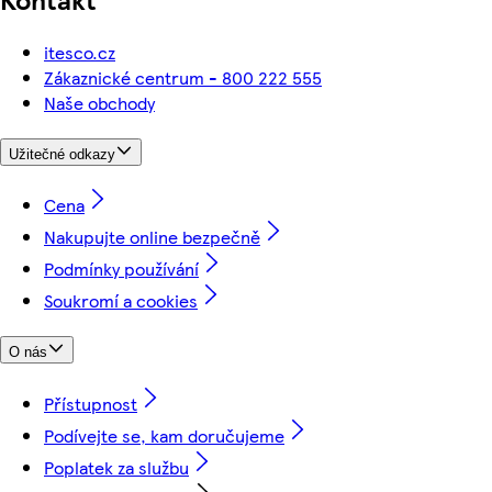
itesco.cz
Zákaznické centrum - 800 222 555
Naše obchody
Užitečné odkazy
Cena
Nakupujte online bezpečně
Podmínky používání
Soukromí a cookies
O nás
Přístupnost
Podívejte se, kam doručujeme
Poplatek za službu