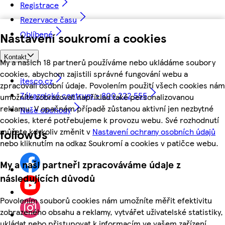
Registrace
Rezervace času
Oblíbené
Nastavení soukromí a cookies
Kontakt
My a našich 18 partnerů používáme nebo ukládáme soubory
cookies, abychom zajistili správné fungování webu a
itesco.cz
zpracovali osobní údaje. Povolením použití všech cookies nám
Zákaznické centrum - 800 222 555
umožníte zobrazovat například také personalizovanou
reklamu. V opačném případě zůstanou aktivní jen nezbytné
Naše obchody
cookies, které potřebujeme k provozu webu. Své rozhodnutí
můžete kdykoliv změnit v
Nastavení ochrany osobních údajů
followUs
nebo kliknutím na odkaz Soukromí a cookies v patičce webu.
My a naši partneři zpracováváme údaje z
následujících důvodů
Povolením souborů cookies nám umožníte měřit efektivitu
zobrazeného obsahu a reklamy, vytvářet uživatelské statistiky,
ukládat nebo přistupovat k informacím ve vašem zařízení,