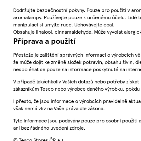
Dodržujte bezpečnostní pokyny. Pouze pro použiti v a
aromalampy. Používejte pouze k určenému účelu. Lidé trp
manipulaci si umyjte ruce. Uchovávejte obal.
Obsahuje linalool, cinnamaldehyde. Může vyvolat alergic
Příprava a použití
Přestože je zajištění správných informací o výrobcích vě
že může dojít ke změně složek potravin, obsahu živin, di
nespoléhat se pouze na informace poskytnuté na intern
V případě jakýchkoliv Vašich dotazů nebo potřeby získat
zákazníkům Tesco nebo výrobce daného výrobku, pokdu 
I přesto, že jsou informace o výrobcích pravidelně akt
však nemá vliv na Vaše práva dle zákona.
Tyto informace jsou podávány pouze pro osobní použití 
ani bez řádného uvedení zdroje.
© Tesco Stores ČR a.s.