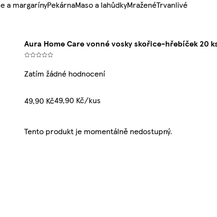
e a margaríny
Pekárna
Maso a lahůdky
Mražené
Trvanlivé
Aura Home Care vonné vosky skořice-hřebíček 20 k
Zatím žádné hodnocení
49,90 Kč/kus
49,90 Kč
Tento produkt je momentálně nedostupný.