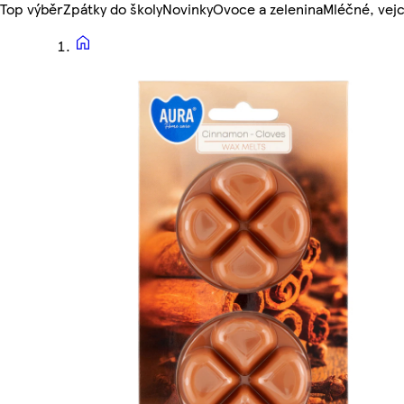
Top výběr
Zpátky do školy
Novinky
Ovoce a zelenina
Mléčné, vejc