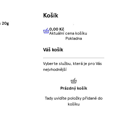
Košík
s 20g
0,00 Kč
Aktuální cena košíku
0,00 Kč
Aktuální cena košíku
Pokladna
Váš košík
Vyberte službu, která je pro Vás
nejvhodnější
Prázdný košík
Tady uvidíte položky přidané do
košíku