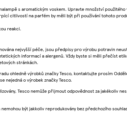
romalampě s aromatickým voskem. Upravte množství použitého
ící citlivostí na parfém by měli být při používání tohoto prod
kou reakci.
nována nejvyšší péče, jsou předpisy pro výrobu potravin neust
etetických informací a alergenů. Vždy byste si měli přečíst eti
etových stránkách.
 radu ohledně výrobků značky Tesco, kontaktujte prosím Odděl
se nejedná o výrobek značky Tesco.
ualizovány, Tesco nemůže přijmout odpovědnost za jakékoliv ne
a nemohou být jakkoliv reprodukovány bez předchozího souhla