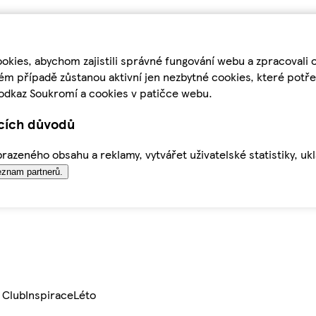
kies, abychom zajistili správné fungování webu a zpracovali 
ém případě zůstanou aktivní jen nezbytné cookies, které pot
odkaz Soukromí a cookies v patičce webu.
ících důvodů
azeného obsahu a reklamy, vytvářet uživatelské statistiky, uk
znam partnerů.
 Club
Inspirace
Léto