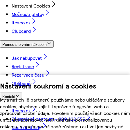
Nastavení Cookies
Možnosti platby
itesco.cz
Clubcard
Pomoc s prvním nákupem
Jak nakupovat
Registrace
Rezervace času
Oblíbené
Nastavení soukromí a cookies
Kontakt
My a našich 18 partnerů používáme nebo ukládáme soubory
cookies, abychom zajistili správné fungování webu a
itesco.cz
zpracovali osobní údaje. Povolením použití všech cookies nám
Zákaznické centrum - 800 222 555
umožníte zobrazovat například také personalizovanou
reklamu. V opačném případě zůstanou aktivní jen nezbytné
Naše obchody