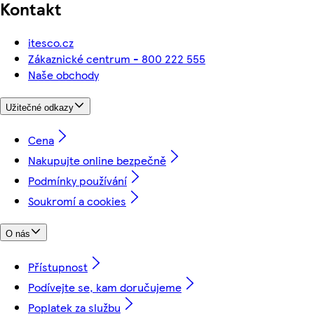
Kontakt
itesco.cz
Zákaznické centrum - 800 222 555
Naše obchody
Užitečné odkazy
Cena
Nakupujte online bezpečně
Podmínky používání
Soukromí a cookies
O nás
Přístupnost
Podívejte se, kam doručujeme
Poplatek za službu