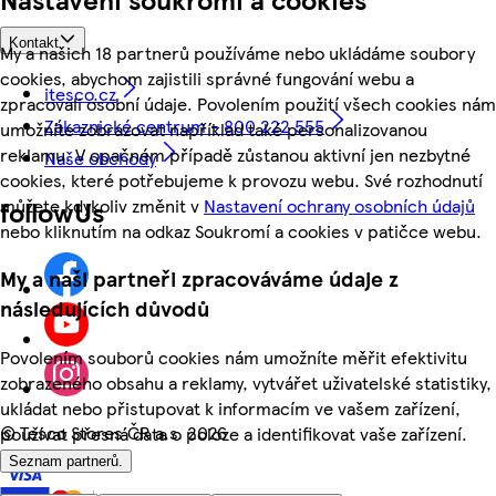
Kontakt
My a našich 18 partnerů používáme nebo ukládáme soubory
cookies, abychom zajistili správné fungování webu a
itesco.cz
zpracovali osobní údaje. Povolením použití všech cookies nám
Zákaznické centrum - 800 222 555
umožníte zobrazovat například také personalizovanou
reklamu. V opačném případě zůstanou aktivní jen nezbytné
Naše obchody
cookies, které potřebujeme k provozu webu. Své rozhodnutí
můžete kdykoliv změnit v
Nastavení ochrany osobních údajů
followUs
nebo kliknutím na odkaz Soukromí a cookies v patičce webu.
My a naši partneři zpracováváme údaje z
následujících důvodů
Povolením souborů cookies nám umožníte měřit efektivitu
zobrazeného obsahu a reklamy, vytvářet uživatelské statistiky,
ukládat nebo přistupovat k informacím ve vašem zařízení,
©
Tesco Stores ČR a.s. 2026
používat přesná data o poloze a identifikovat vaše zařízení.
Seznam partnerů.