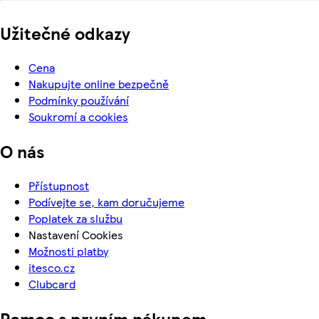
Užitečné odkazy
Cena
Nakupujte online bezpečně
Podmínky používání
Soukromí a cookies
O nás
Přístupnost
Podívejte se, kam doručujeme
Poplatek za službu
Nastavení Cookies
Možnosti platby
itesco.cz
Clubcard
Pomoc s prvním nákupem