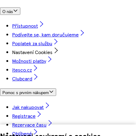
O nás
Přístupnost
Podívejte se, kam doručujeme
Poplatek za službu
Nastavení Cookies
Možnosti platby
itesco.cz
Clubcard
Pomoc s prvním nákupem
Jak nakupovat
Registrace
Rezervace času
Oblíbené
Nastavení soukromí a cookies