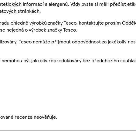
etetických informací a alergenů. Vždy byste si měli přečíst eti
etových stránkách.
 radu ohledně výrobků značky Tesco, kontaktujte prosím Odděl
se nejedná o výrobek značky Tesco.
ualizovány, Tesco nemůže přijmout odpovědnost za jakékoliv ne
a nemohou být jakkoliv reprodukovány bez předchozího souhla
ikované recenze neověřuje.