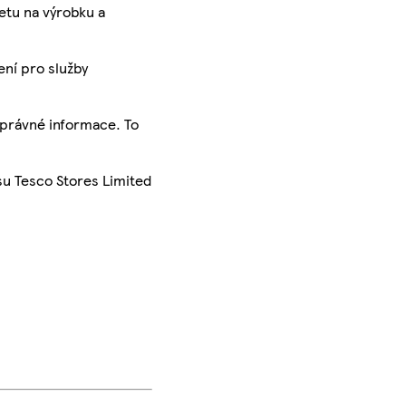
ketu na výrobku a
ení pro služby
správné informace. To
su Tesco Stores Limited