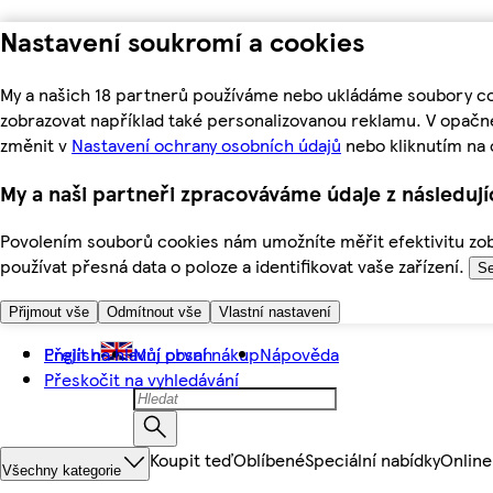
Nastavení soukromí a cookies
My a našich 18 partnerů používáme nebo ukládáme soubory coo
zobrazovat například také personalizovanou reklamu. V opačn
změnit v
Nastavení ochrany osobních údajů
nebo kliknutím na 
My a naši partneři zpracováváme údaje z následuj
Povolením souborů cookies nám umožníte měřit efektivitu zobr
používat přesná data o poloze a identifikovat vaše zařízení.
Se
Přijmout vše
Odmítnout vše
Vlastní nastavení
Přejít na hlavní obsah
English
Můj první nákup
Nápověda
Přeskočit na vyhledávání
Koupit teď
Oblíbené
Speciální nabídky
Online
Všechny kategorie