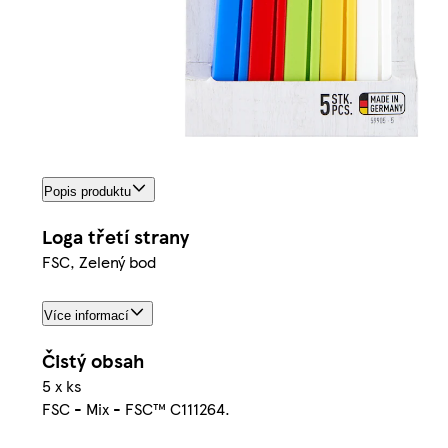
Popis produktu
Loga třetí strany
FSC, Zelený bod
Více informací
Čistý obsah
5 x ks
FSC - Mix - FSC™ C111264.