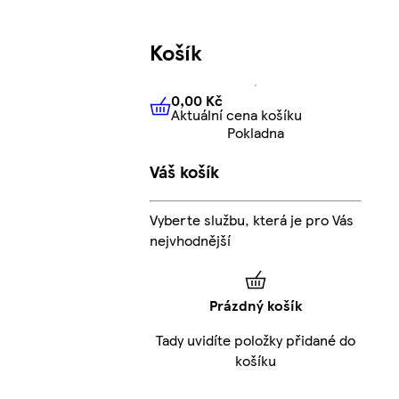
Košík
0,00 Kč
Aktuální cena košíku
0,00 Kč
Aktuální cena košíku
Pokladna
Váš košík
Vyberte službu, která je pro Vás
nejvhodnější
Prázdný košík
Tady uvidíte položky přidané do
košíku