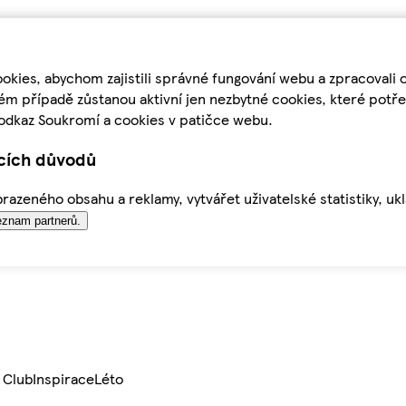
kies, abychom zajistili správné fungování webu a zpracovali 
ém případě zůstanou aktivní jen nezbytné cookies, které pot
odkaz Soukromí a cookies v patičce webu.
ících důvodů
azeného obsahu a reklamy, vytvářet uživatelské statistiky, uk
znam partnerů.
 Club
Inspirace
Léto