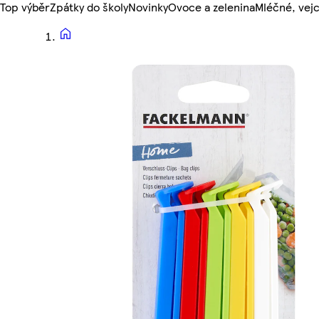
Top výběr
Zpátky do školy
Novinky
Ovoce a zelenina
Mléčné, vejc