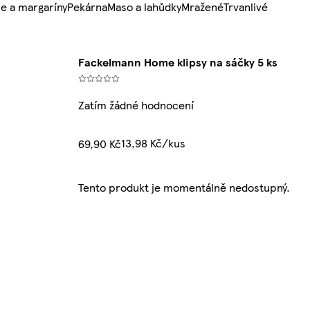
e a margaríny
Pekárna
Maso a lahůdky
Mražené
Trvanlivé
Fackelmann Home klipsy na sáčky 5 ks
Zatím žádné hodnocení
13,98 Kč/kus
69,90 Kč
Tento produkt je momentálně nedostupný.