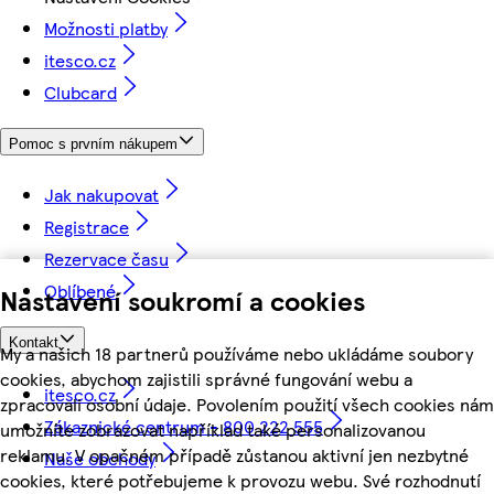
Možnosti platby
itesco.cz
Clubcard
Pomoc s prvním nákupem
Jak nakupovat
Registrace
Rezervace času
Oblíbené
Nastavení soukromí a cookies
Kontakt
My a našich 18 partnerů používáme nebo ukládáme soubory
cookies, abychom zajistili správné fungování webu a
itesco.cz
zpracovali osobní údaje. Povolením použití všech cookies nám
Zákaznické centrum - 800 222 555
umožníte zobrazovat například také personalizovanou
reklamu. V opačném případě zůstanou aktivní jen nezbytné
Naše obchody
cookies, které potřebujeme k provozu webu. Své rozhodnutí