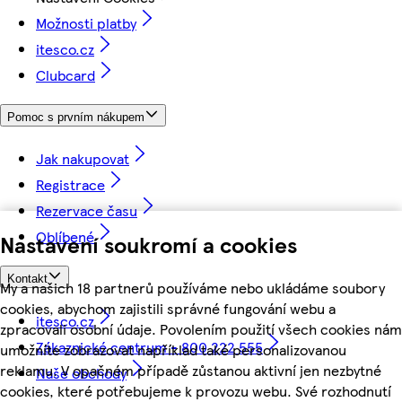
Možnosti platby
itesco.cz
Clubcard
Pomoc s prvním nákupem
Jak nakupovat
Registrace
Rezervace času
Oblíbené
Nastavení soukromí a cookies
Kontakt
My a našich 18 partnerů používáme nebo ukládáme soubory
cookies, abychom zajistili správné fungování webu a
itesco.cz
zpracovali osobní údaje. Povolením použití všech cookies nám
Zákaznické centrum - 800 222 555
umožníte zobrazovat například také personalizovanou
reklamu. V opačném případě zůstanou aktivní jen nezbytné
Naše obchody
cookies, které potřebujeme k provozu webu. Své rozhodnutí