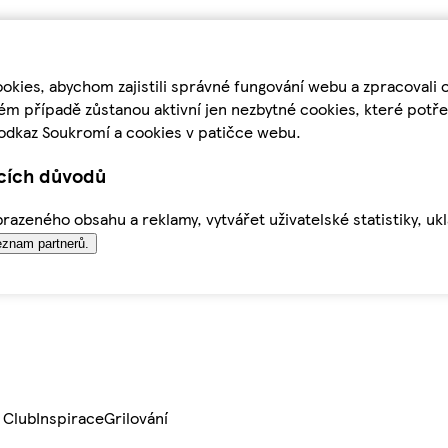
kies, abychom zajistili správné fungování webu a zpracovali 
ém případě zůstanou aktivní jen nezbytné cookies, které pot
odkaz Soukromí a cookies v patičce webu.
ících důvodů
azeného obsahu a reklamy, vytvářet uživatelské statistiky, uk
znam partnerů.
 Club
Inspirace
Grilování