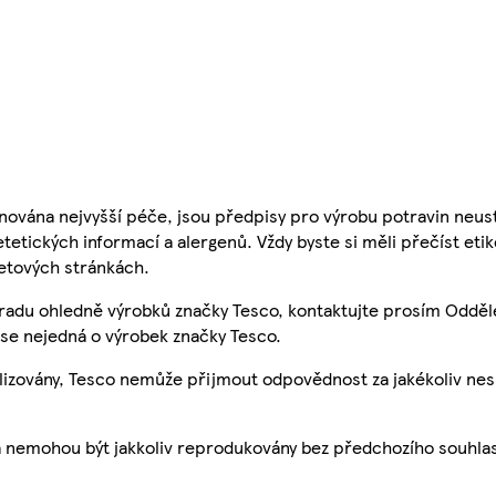
nována nejvyšší péče, jsou předpisy pro výrobu potravin neust
etetických informací a alergenů. Vždy byste si měli přečíst eti
etových stránkách.
 radu ohledně výrobků značky Tesco, kontaktujte prosím Odděl
se nejedná o výrobek značky Tesco.
ualizovány, Tesco nemůže přijmout odpovědnost za jakékoliv ne
a nemohou být jakkoliv reprodukovány bez předchozího souhla