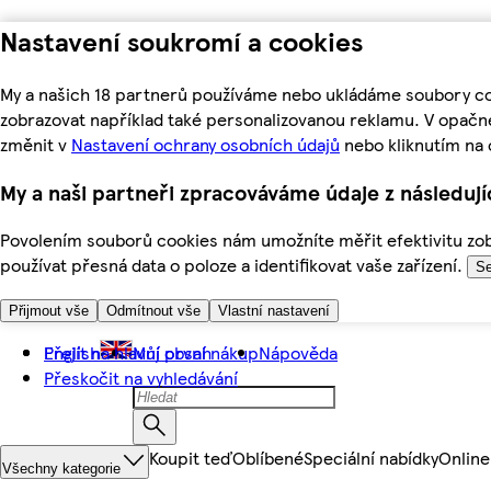
Nastavení soukromí a cookies
My a našich 18 partnerů používáme nebo ukládáme soubory coo
zobrazovat například také personalizovanou reklamu. V opačn
změnit v
Nastavení ochrany osobních údajů
nebo kliknutím na 
My a naši partneři zpracováváme údaje z následuj
Povolením souborů cookies nám umožníte měřit efektivitu zobr
používat přesná data o poloze a identifikovat vaše zařízení.
Se
Přijmout vše
Odmítnout vše
Vlastní nastavení
Přejít na hlavní obsah
English
Můj první nákup
Nápověda
Přeskočit na vyhledávání
Koupit teď
Oblíbené
Speciální nabídky
Online
Všechny kategorie