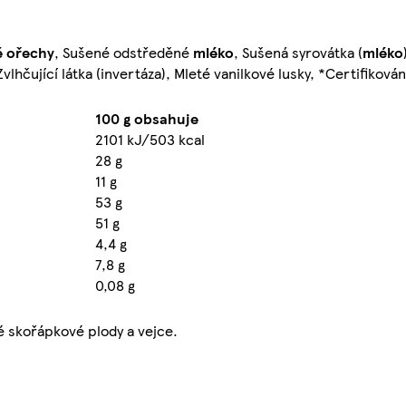
é ořechy
, Sušené odstředěné
mléko
, Sušená syrovátka (
mléko
 Zvlhčující látka (invertáza), Mleté vanilkové lusky, *Certifiková
100 g obsahuje
2101 kJ/503 kcal
28 g
11 g
53 g
51 g
4,4 g
7,8 g
0,08 g
é skořápkové plody a vejce.