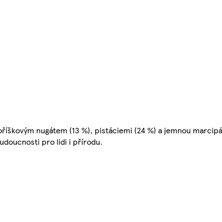
kooříškovým nugátem (13 %), pistáciemi (24 %) a jemnou marcip
udoucnosti pro lidi i přírodu.