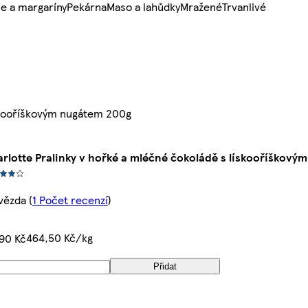
e a margaríny
Pekárna
Maso a lahůdky
Mražené
Trvanlivé
ískooříškovým nugátem 200g
rlotte Pralinky v hořké a mléčné čokoládě s lískooříškový
vězda
(
1 Počet recenzí
)
464,50 Kč/kg
90 Kč
Přidat