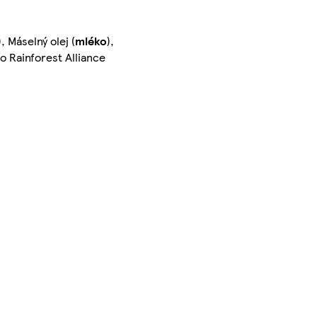
), Máselný olej (
mléko
),
no Rainforest Alliance