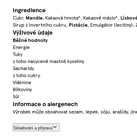
Ingredience
Cukr,
Mandle
, Kakaová hmota*, Kakaové máslo*,
Lískov
Sirup z invertního cukru,
Pistácie
, Emulgátor (lecitiny),
Výživové údaje
Běžné hodnoty
Energie
Tuky
z toho nasycené mastné kyseliny
Sacharidy
z toho cukry
Vláknina
Bílkoviny
Sůl
Informace o alergenech
Výrobek může obsahovat sezam, lepek, sóju, arašídy, jin
Skladování a příprava