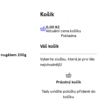
Košík
0,00 Kč
Aktuální cena košíku
0,00 Kč
Aktuální cena košíku
Pokladna
Váš košík
m nugátem 200g
Vyberte službu, která je pro Vás
nejvhodnější
Prázdný košík
Tady uvidíte položky přidané do
košíku