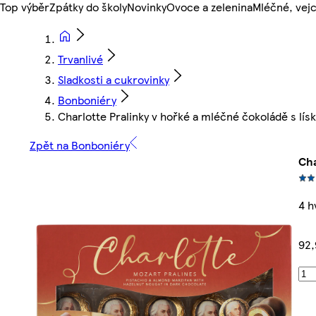
Top výběr
Zpátky do školy
Novinky
Ovoce a zelenina
Mléčné, vejc
Trvanlivé
Sladkosti a cukrovinky
Bonboniéry
Charlotte Pralinky v hořké a mléčné čokoládě s l
Zpět na Bonboniéry
Cha
4 h
92,