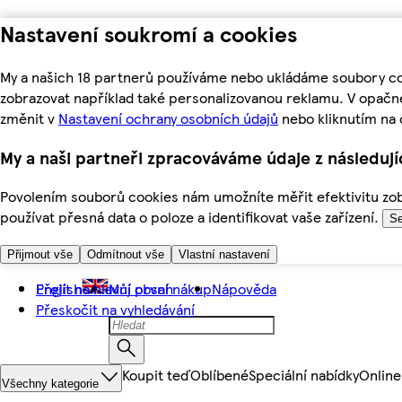
Nastavení soukromí a cookies
My a našich 18 partnerů používáme nebo ukládáme soubory coo
zobrazovat například také personalizovanou reklamu. V opačn
změnit v
Nastavení ochrany osobních údajů
nebo kliknutím na 
My a naši partneři zpracováváme údaje z následuj
Povolením souborů cookies nám umožníte měřit efektivitu zobr
používat přesná data o poloze a identifikovat vaše zařízení.
Se
Přijmout vše
Odmítnout vše
Vlastní nastavení
Přejít na hlavní obsah
English
Můj první nákup
Nápověda
Přeskočit na vyhledávání
Koupit teď
Oblíbené
Speciální nabídky
Online
Všechny kategorie