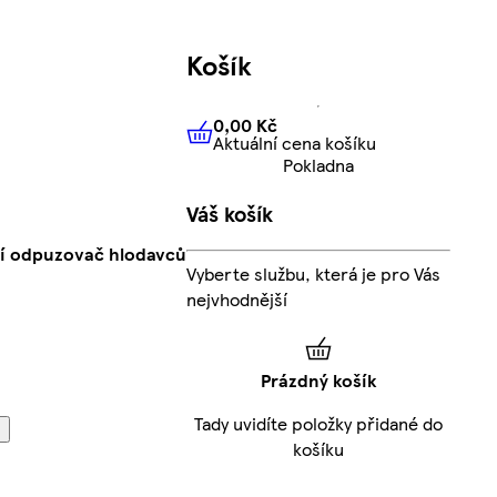
Košík
0,00 Kč
Aktuální cena košíku
0,00 Kč
Aktuální cena košíku
Pokladna
Váš košík
ní odpuzovač hlodavců
Vyberte službu, která je pro Vás
nejvhodnější
Prázdný košík
Tady uvidíte položky přidané do
košíku