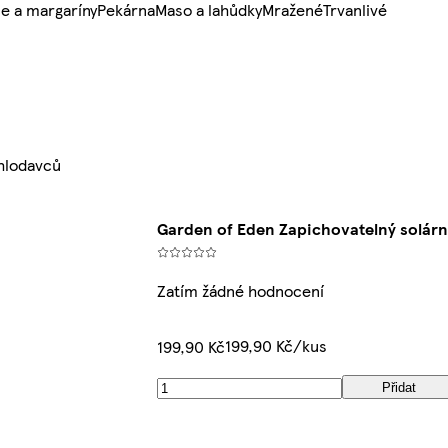
e a margaríny
Pekárna
Maso a lahůdky
Mražené
Trvanlivé
hlodavců
Garden of Eden Zapichovatelný solár
Zatím žádné hodnocení
199,90 Kč/kus
199,90 Kč
Přidat