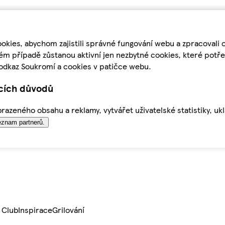
kies, abychom zajistili správné fungování webu a zpracovali 
ém případě zůstanou aktivní jen nezbytné cookies, které pot
odkaz Soukromí a cookies v patičce webu.
ících důvodů
azeného obsahu a reklamy, vytvářet uživatelské statistiky, uk
znam partnerů.
 Club
Inspirace
Grilování