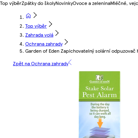
Top výběr
Zpátky do školy
Novinky
Ovoce a zelenina
Mléčné, vejc
Top výběr
Zahrada volá
Ochrana zahrady
Garden of Eden Zapichovatelný solární odpuzovač 
Zpět na Ochrana zahrady