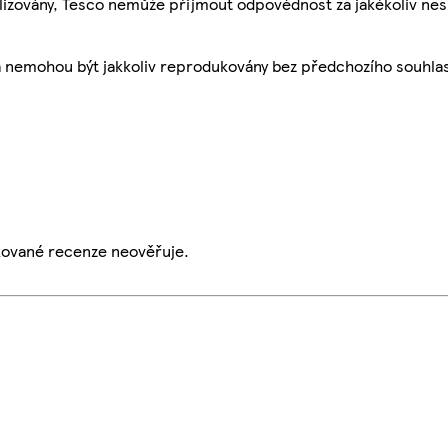
ualizovány, Tesco nemůže přijmout odpovědnost za jakékoliv ne
a nemohou být jakkoliv reprodukovány bez předchozího souhla
ikované recenze neověřuje.