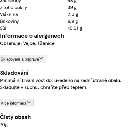
Sacharidy
68 g
z toho cukry
39 g
Vláknina
2,0 g
Bílkoviny
9,9 g
Sůl
<0,01 g
Informace o alergenech
Obsahuje: Vejce, Pšenice
Skladování a příprava
Skladování
Minimální trvanlivost do: uvedeno na zadní straně obalu.
Skladujte v suchu, chraňte před teplem.
Více informací
Čistý obsah
70g