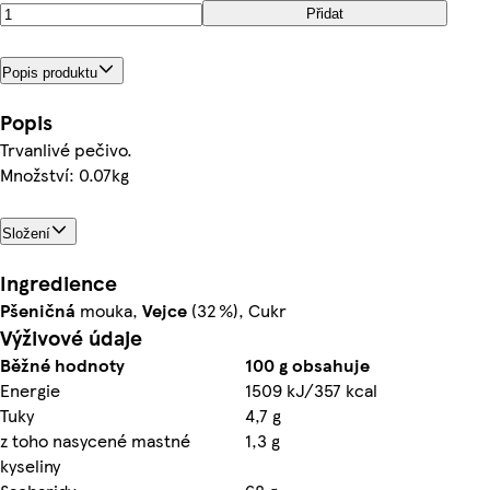
Přidat
Popis produktu
Popis
Trvanlivé pečivo.
Množství: 0.07kg
Složení
Ingredience
Pšeničná
mouka,
Vejce
(32 %), Cukr
Výživové údaje
Běžné hodnoty
100 g obsahuje
Energie
1509 kJ/357 kcal
Tuky
4,7 g
z toho nasycené mastné
1,3 g
kyseliny