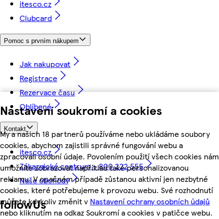
itesco.cz
Clubcard
Pomoc s prvním nákupem
Jak nakupovat
Registrace
Rezervace času
Oblíbené
Nastavení soukromí a cookies
Kontakt
My a našich 18 partnerů používáme nebo ukládáme soubory
cookies, abychom zajistili správné fungování webu a
itesco.cz
zpracovali osobní údaje. Povolením použití všech cookies nám
Zákaznické centrum - 800 222 555
umožníte zobrazovat například také personalizovanou
reklamu. V opačném případě zůstanou aktivní jen nezbytné
Naše obchody
cookies, které potřebujeme k provozu webu. Své rozhodnutí
můžete kdykoliv změnit v
Nastavení ochrany osobních údajů
followUs
nebo kliknutím na odkaz Soukromí a cookies v patičce webu.