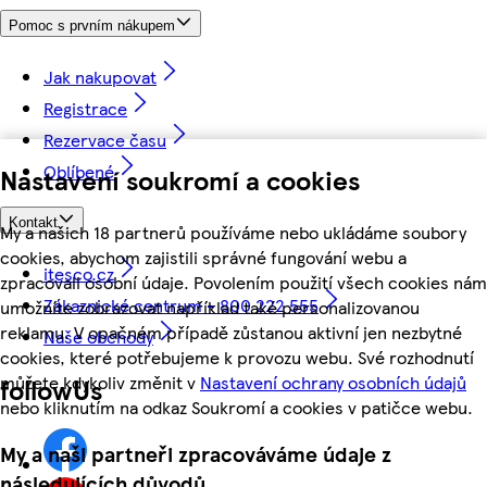
Pomoc s prvním nákupem
Jak nakupovat
Registrace
Rezervace času
Oblíbené
Nastavení soukromí a cookies
Kontakt
My a našich 18 partnerů používáme nebo ukládáme soubory
cookies, abychom zajistili správné fungování webu a
itesco.cz
zpracovali osobní údaje. Povolením použití všech cookies nám
Zákaznické centrum - 800 222 555
umožníte zobrazovat například také personalizovanou
reklamu. V opačném případě zůstanou aktivní jen nezbytné
Naše obchody
cookies, které potřebujeme k provozu webu. Své rozhodnutí
můžete kdykoliv změnit v
Nastavení ochrany osobních údajů
followUs
nebo kliknutím na odkaz Soukromí a cookies v patičce webu.
My a naši partneři zpracováváme údaje z
následujících důvodů