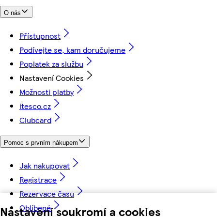
O nás
Přístupnost
Podívejte se, kam doručujeme
Poplatek za službu
Nastavení Cookies
Možnosti platby
itesco.cz
Clubcard
Pomoc s prvním nákupem
Jak nakupovat
Registrace
Rezervace času
Oblíbené
Nastavení soukromí a cookies