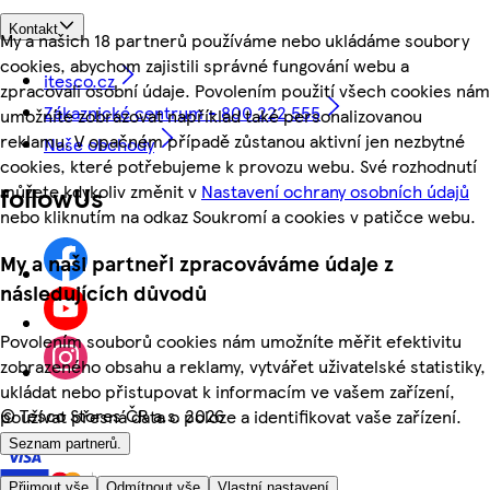
Kontakt
My a našich 18 partnerů používáme nebo ukládáme soubory
cookies, abychom zajistili správné fungování webu a
itesco.cz
zpracovali osobní údaje. Povolením použití všech cookies nám
Zákaznické centrum - 800 222 555
umožníte zobrazovat například také personalizovanou
reklamu. V opačném případě zůstanou aktivní jen nezbytné
Naše obchody
cookies, které potřebujeme k provozu webu. Své rozhodnutí
můžete kdykoliv změnit v
Nastavení ochrany osobních údajů
followUs
nebo kliknutím na odkaz Soukromí a cookies v patičce webu.
My a naši partneři zpracováváme údaje z
následujících důvodů
Povolením souborů cookies nám umožníte měřit efektivitu
zobrazeného obsahu a reklamy, vytvářet uživatelské statistiky,
ukládat nebo přistupovat k informacím ve vašem zařízení,
©
Tesco Stores ČR a.s. 2026
používat přesná data o poloze a identifikovat vaše zařízení.
Seznam partnerů.
Přijmout vše
Odmítnout vše
Vlastní nastavení