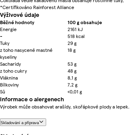
Čokoláda vedle kakaového másla obsahuje rostlinné tuky,
*Certifikováno Rainforest Alliance
Výživové údaje
Běžné hodnoty
100 g obsahuje
Energie
2161 kJ
-
518 kcal
Tuky
29 g
z toho nasycené mastné
18 g
kyseliny
Sacharidy
53 g
z toho cukry
48 g
Vláknina
8,1 g
Bílkoviny
7,2 g
Sů
<0,01 g
Informace o alergenech
Výrobek může obsahovat arašídy, skořápkové plody a lepek.
Skladování a příprava