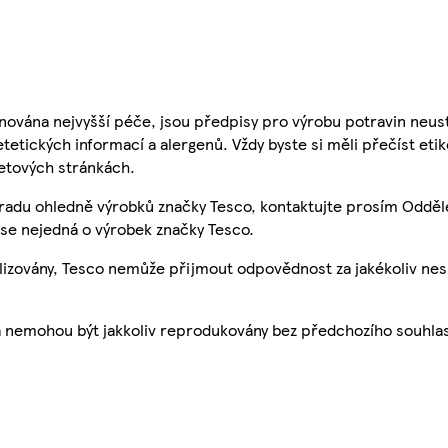
nována nejvyšší péče, jsou předpisy pro výrobu potravin neust
etetických informací a alergenů. Vždy byste si měli přečíst eti
etových stránkách.
 radu ohledně výrobků značky Tesco, kontaktujte prosím Odděl
se nejedná o výrobek značky Tesco.
ualizovány, Tesco nemůže přijmout odpovědnost za jakékoliv ne
a nemohou být jakkoliv reprodukovány bez předchozího souhla