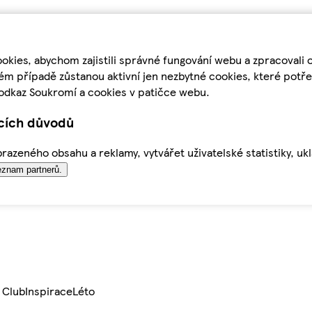
kies, abychom zajistili správné fungování webu a zpracovali 
ém případě zůstanou aktivní jen nezbytné cookies, které pot
odkaz Soukromí a cookies v patičce webu.
ících důvodů
azeného obsahu a reklamy, vytvářet uživatelské statistiky, uk
znam partnerů.
 Club
Inspirace
Léto