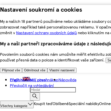
Nastavení soukromí a cookies
My a našich 18 partnerů používáme nebo ukládáme soubory coo
zobrazovat například také personalizovanou reklamu. V opačn
změnit v
Nastavení ochrany osobních údajů
nebo kliknutím na 
My a naši partneři zpracováváme údaje z následuj
Povolením souborů cookies nám umožníte měřit efektivitu zobr
používat přesná data o poloze a identifikovat vaše zařízení.
Se
Přijmout vše
Odmítnout vše
Vlastní nastavení
Přejít na hlavní obsah
English
Můj první nákup
Nápověda
Přeskočit na vyhledávání
Koupit teď
Oblíbené
Speciální nabídky
Online
Všechny kategorie