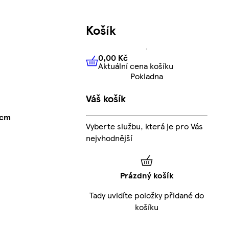
Košík
0,00 Kč
Aktuální cena košíku
0,00 Kč
Aktuální cena košíku
Pokladna
Váš košík
 cm
Vyberte službu, která je pro Vás
nejvhodnější
Prázdný košík
Tady uvidíte položky přidané do
košíku