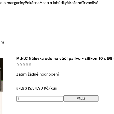
e a margaríny
Pekárna
Maso a lahůdky
Mražené
Trvanlivé
 cm
M.N.C Nálevka odolná vůči palivu - silikon 10 x Ø8
Zatím žádné hodnocení
54,90 Kč/kus
54,90 Kč
Přidat