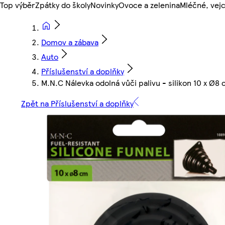
Top výběr
Zpátky do školy
Novinky
Ovoce a zelenina
Mléčné, vejc
Domov a zábava
Auto
Příslušenství a doplňky
M.N.C Nálevka odolná vůči palivu - silikon 10 x Ø8
Zpět na Příslušenství a doplňky