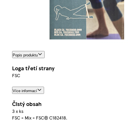
Popis produktu
Loga třetí strany
FSC
Více informací
Čistý obsah
3 x ks
FSC - Mix - FSC® C182418.