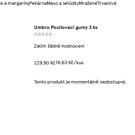
e a margaríny
Pekárna
Maso a lahůdky
Mražené
Trvanlivé
Umbro Posilovací gumy 3 ks
Zatím žádné hodnocení
76,63 Kč/kus
229,90 Kč
Tento produkt je momentálně nedostupný.