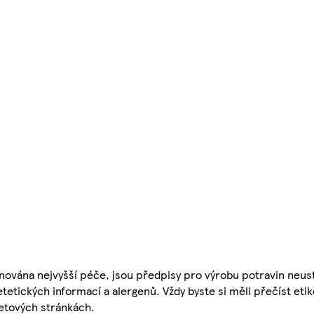
nována nejvyšší péče, jsou předpisy pro výrobu potravin neust
etetických informací a alergenů. Vždy byste si měli přečíst eti
etových stránkách.