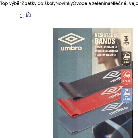
Top výběr
Zpátky do školy
Novinky
Ovoce a zelenina
Mléčné, vejc