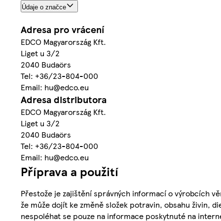
Údaje o značce
Adresa pro vrácení
EDCO Magyarország Kft.
Liget u 3/2
2040 Budaörs
Tel: +36/23-804-000
Email: hu@edco.eu
Adresa distributora
EDCO Magyarország Kft.
Liget u 3/2
2040 Budaörs
Tel: +36/23-804-000
Email: hu@edco.eu
Příprava a použití
Přestože je zajištění správných informací o výrobcích vě
že může dojít ke změně složek potravin, obsahu živin, di
nespoléhat se pouze na informace poskytnuté na intern