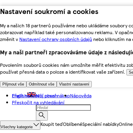
Nastavení soukromí a cookies
My a našich 18 partnerů používáme nebo ukládáme soubory coo
zobrazovat například také personalizovanou reklamu. V opačn
změnit v
Nastavení ochrany osobních údajů
nebo kliknutím na 
My a naši partneři zpracováváme údaje z následuj
Povolením souborů cookies nám umožníte měřit efektivitu zobr
používat přesná data o poloze a identifikovat vaše zařízení.
Se
Přijmout vše
Odmítnout vše
Vlastní nastavení
Přejít na hlavní obsah
English
Můj první nákup
Nápověda
Přeskočit na vyhledávání
Koupit teď
Oblíbené
Speciální nabídky
Online
Všechny kategorie