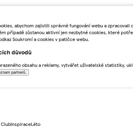
kies, abychom zajistili správné fungování webu a zpracovali 
ém případě zůstanou aktivní jen nezbytné cookies, které pot
odkaz Soukromí a cookies v patičce webu.
ících důvodů
azeného obsahu a reklamy, vytvářet uživatelské statistiky, uk
znam partnerů.
 Club
Inspirace
Léto