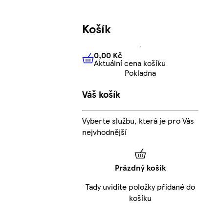
Košík
0,00 Kč
Aktuální cena košíku
0,00 Kč
Aktuální cena košíku
Pokladna
Váš košík
Vyberte službu, která je pro Vás
nejvhodnější
Prázdný košík
Tady uvidíte položky přidané do
košíku