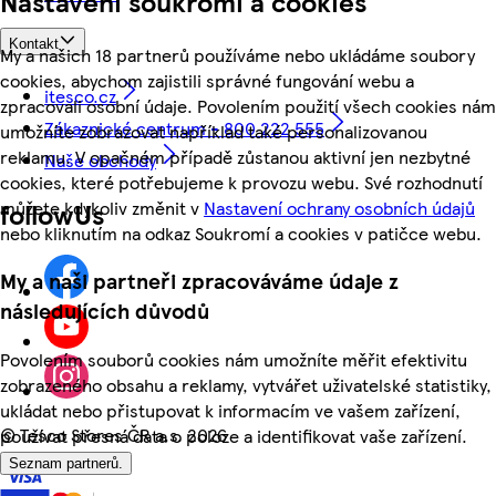
Nastavení soukromí a cookies
Kontakt
My a našich 18 partnerů používáme nebo ukládáme soubory
cookies, abychom zajistili správné fungování webu a
itesco.cz
zpracovali osobní údaje. Povolením použití všech cookies nám
Zákaznické centrum - 800 222 555
umožníte zobrazovat například také personalizovanou
reklamu. V opačném případě zůstanou aktivní jen nezbytné
Naše obchody
cookies, které potřebujeme k provozu webu. Své rozhodnutí
můžete kdykoliv změnit v
Nastavení ochrany osobních údajů
followUs
nebo kliknutím na odkaz Soukromí a cookies v patičce webu.
My a naši partneři zpracováváme údaje z
následujících důvodů
Povolením souborů cookies nám umožníte měřit efektivitu
zobrazeného obsahu a reklamy, vytvářet uživatelské statistiky,
ukládat nebo přistupovat k informacím ve vašem zařízení,
©
Tesco Stores ČR a.s. 2026
používat přesná data o poloze a identifikovat vaše zařízení.
Seznam partnerů.