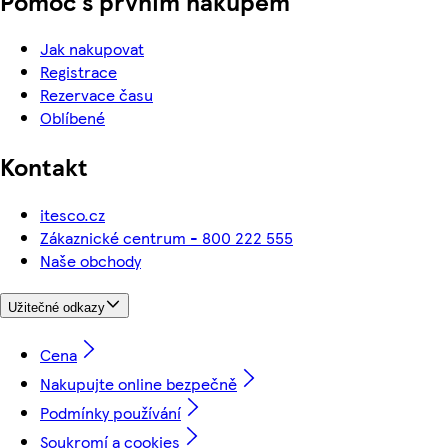
Pomoc s prvním nákupem
Jak nakupovat
Registrace
Rezervace času
Oblíbené
Kontakt
itesco.cz
Zákaznické centrum - 800 222 555
Naše obchody
Užitečné odkazy
Cena
Nakupujte online bezpečně
Podmínky používání
Soukromí a cookies