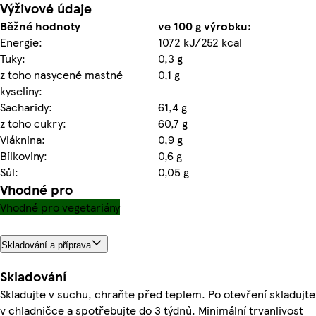
Výživové údaje
Běžné hodnoty
ve 100 g výrobku:
Energie:
1072 kJ/252 kcal
Tuky:
0,3 g
z toho nasycené mastné
0,1 g
kyseliny:
Sacharidy:
61,4 g
z toho cukry:
60,7 g
Vláknina:
0,9 g
Bílkoviny:
0,6 g
Sůl:
0,05 g
Vhodné pro
Vhodné pro vegetariány
Skladování a příprava
Skladování
Skladujte v suchu, chraňte před teplem. Po otevření skladujte
v chladničce a spotřebujte do 3 týdnů. Minimální trvanlivost