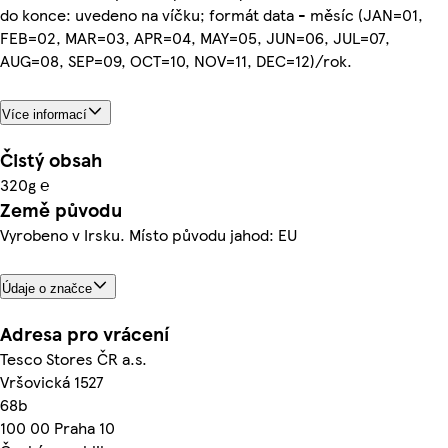
do konce: uvedeno na víčku; formát data - měsíc (JAN=01,
FEB=02, MAR=03, APR=04, MAY=05, JUN=06, JUL=07,
AUG=08, SEP=09, OCT=10, NOV=11, DEC=12)/rok.
Více informací
Čistý obsah
320g ℮
Země původu
Vyrobeno v Irsku. Místo původu jahod: EU
Údaje o značce
Adresa pro vrácení
Tesco Stores ČR a.s.
Vršovická 1527
68b
100 00 Praha 10