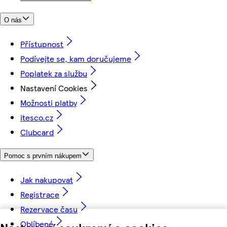
O nás
Přístupnost
Podívejte se, kam doručujeme
Poplatek za službu
Nastavení Cookies
Možnosti platby
itesco.cz
Clubcard
Pomoc s prvním nákupem
Jak nakupovat
Registrace
Rezervace času
Oblíbené