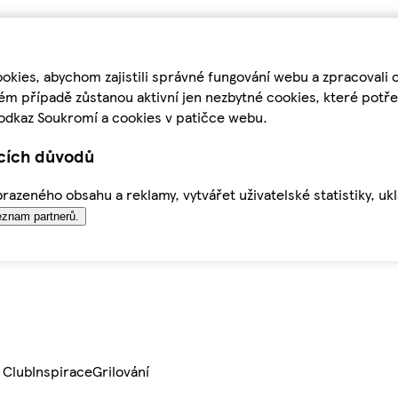
kies, abychom zajistili správné fungování webu a zpracovali 
ém případě zůstanou aktivní jen nezbytné cookies, které pot
odkaz Soukromí a cookies v patičce webu.
ících důvodů
azeného obsahu a reklamy, vytvářet uživatelské statistiky, uk
znam partnerů.
 Club
Inspirace
Grilování