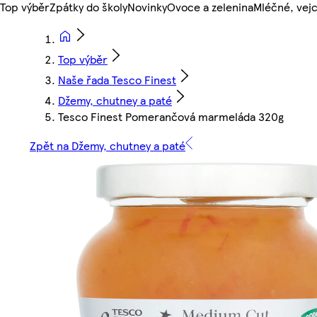
Top výběr
Zpátky do školy
Novinky
Ovoce a zelenina
Mléčné, vejc
Top výběr
Naše řada Tesco Finest
Džemy, chutney a paté
Tesco Finest Pomerančová marmeláda 320g
Zpět na Džemy, chutney a paté