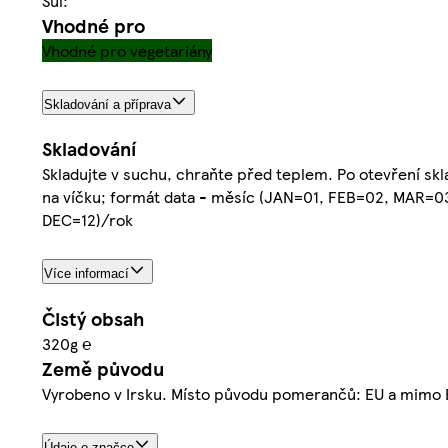
Sůl:
Vhodné pro
Vhodné pro vegetariány
Skladování a příprava
Skladování
Skladujte v suchu, chraňte před teplem. Po otevření skl
na víčku; formát data - měsíc (JAN=01, FEB=02, MAR=
DEC=12)/rok
Více informací
Čistý obsah
320g ℮
Země původu
Vyrobeno v Irsku. Místo původu pomerančů: EU a mimo
Údaje o značce