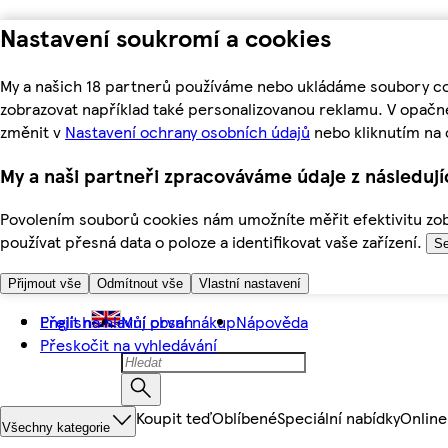
Nastavení soukromí a cookies
My a našich 18 partnerů používáme nebo ukládáme soubory coo
zobrazovat například také personalizovanou reklamu. V opačn
změnit v
Nastavení ochrany osobních údajů
nebo kliknutím na 
My a naši partneři zpracováváme údaje z následuj
Povolením souborů cookies nám umožníte měřit efektivitu zobr
používat přesná data o poloze a identifikovat vaše zařízení.
Se
Přijmout vše
Odmítnout vše
Vlastní nastavení
Přejít na hlavní obsah
English
Můj první nákup
Nápověda
Přeskočit na vyhledávání
Koupit teď
Oblíbené
Speciální nabídky
Online
Všechny kategorie