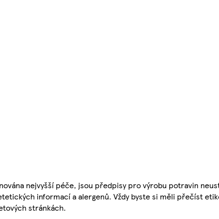
nována nejvyšší péče, jsou předpisy pro výrobu potravin neust
etetických informací a alergenů. Vždy byste si měli přečíst eti
etových stránkách.