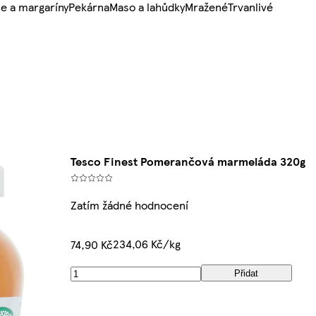
e a margaríny
Pekárna
Maso a lahůdky
Mražené
Trvanlivé
Tesco Finest Pomerančová marmeláda 320g
Zatím žádné hodnocení
234,06 Kč/kg
74,90 Kč
Přidat