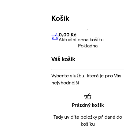
Košík
0,00 Kč
Aktuální cena košíku
0,00 Kč
Aktuální cena košíku
Pokladna
Váš košík
Vyberte službu, která je pro Vás
nejvhodnější
Prázdný košík
Tady uvidíte položky přidané do
košíku