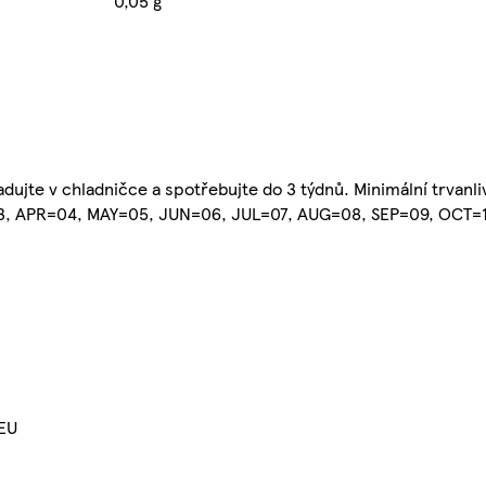
0,05 g
adujte v chladničce a spotřebujte do 3 týdnů. Minimální trvan
03, APR=04, MAY=05, JUN=06, JUL=07, AUG=08, SEP=09, OCT=1
 EU