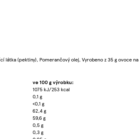
cí látka (pektiny), Pomerančový olej, Vyrobeno z 35 g ovoce n
ve 100 g výrobku:
1075 kJ/253 kcal
0,1 g
<0,1 g
62,4 g
59,6 g
0,5 g
0,3 g