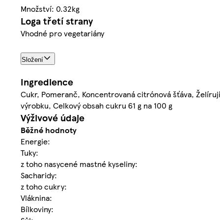
Množství: 0.32kg
Loga třetí strany
Vhodné pro vegetariány
Složení
Ingredience
Cukr, Pomeranč, Koncentrovaná citrónová šťáva, Želírují
výrobku, Celkový obsah cukru 61 g na 100 g
Výživové údaje
Běžné hodnoty
Energie:
Tuky:
z toho nasycené mastné kyseliny:
Sacharidy:
z toho cukry:
Vláknina:
Bílkoviny: