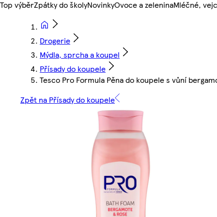
Top výběr
Zpátky do školy
Novinky
Ovoce a zelenina
Mléčné, vejc
Drogerie
Mýdla, sprcha a koupel
Přísady do koupele
Tesco Pro Formula Pěna do koupele s vůní bergam
Zpět na Přísady do koupele