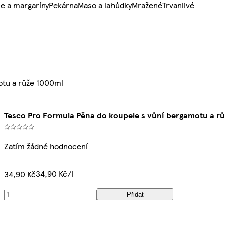
e a margaríny
Pekárna
Maso a lahůdky
Mražené
Trvanlivé
otu a růže 1000ml
Tesco Pro Formula Pěna do koupele s vůní bergamotu a r
Zatím žádné hodnocení
34,90 Kč/l
34,90 Kč
Přidat