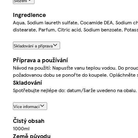
Složení
Ingredience
Aqua, Sodium laureth sulfate, Cocamide DEA, Sodium chl
distearate, Parfum, Citric acid, Sodium benzoate, Pota
Skladování a příprava
Příprava a používání
Návod na použití: Napusťte vanu teplou vodou. Do proudu
požadovanou dobu se ponořte do koupele. Opláchněte s
Skladování
Spotřebujte nejlépe do: datum/šarže uvedeno na obalu. 
Více informací
Čistý obsah
1000ml
Země původu