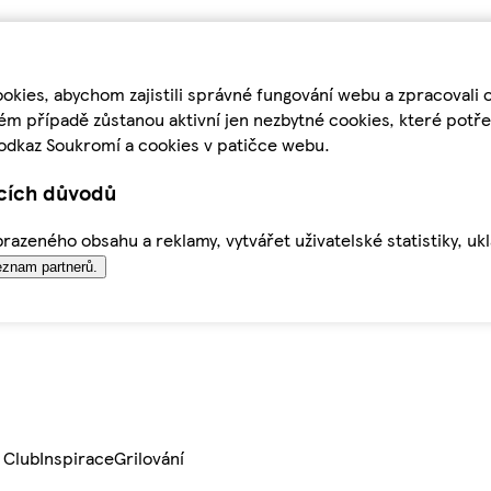
kies, abychom zajistili správné fungování webu a zpracovali 
ém případě zůstanou aktivní jen nezbytné cookies, které pot
odkaz Soukromí a cookies v patičce webu.
ících důvodů
azeného obsahu a reklamy, vytvářet uživatelské statistiky, uk
znam partnerů.
 Club
Inspirace
Grilování