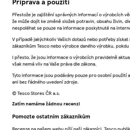
Příprava a použití
Přestože je zajištění správných informací o výrobcích vě
že může dojít ke změně složek potravin, obsahu živin, di
nespoléhat se pouze na informace poskytnuté na intern
V případě jakýchkoliv Vašich dotazů nebo potřeby získat
zákazníkům Tesco nebo výrobce daného výrobku, pokdu 
I přesto, že jsou informace o výrobcích pravidelně akt
však nemá vliv na Vaše práva dle zákona.
Tyto informace jsou podávány pouze pro osobní použití 
ani bez řádného uvedení zdroje.
© Tesco Stores ČR a.s.
Zatím nemáme žádnou recenzi
Pomozte ostatním zákazníkům
Recenze na našem webu píší naši zákazníci. Tesco publ