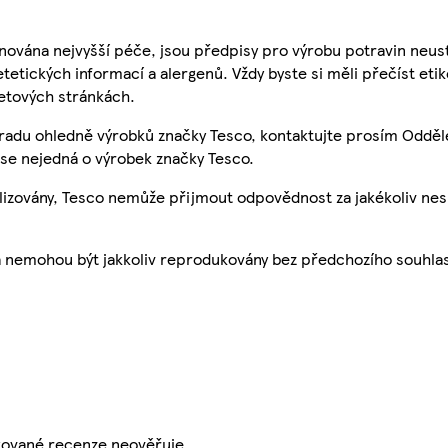
nována nejvyšší péče, jsou předpisy pro výrobu potravin neust
etetických informací a alergenů. Vždy byste si měli přečíst eti
etových stránkách.
 radu ohledně výrobků značky Tesco, kontaktujte prosím Odděl
se nejedná o výrobek značky Tesco.
ualizovány, Tesco nemůže přijmout odpovědnost za jakékoliv ne
a nemohou být jakkoliv reprodukovány bez předchozího souhla
ikované recenze neověřuje.