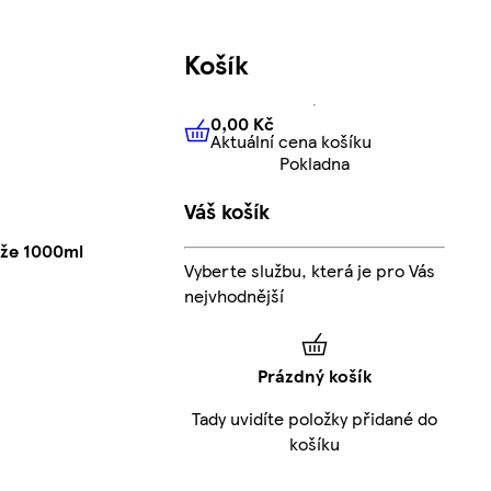
Košík
0,00 Kč
Aktuální cena košíku
0,00 Kč
Aktuální cena košíku
Pokladna
Váš košík
ůže 1000ml
Vyberte službu, která je pro Vás
nejvhodnější
Prázdný košík
Tady uvidíte položky přidané do
košíku