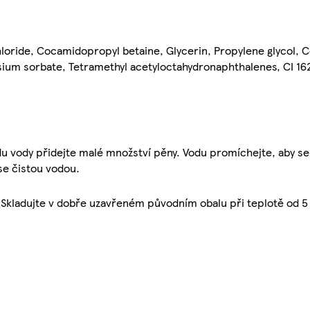
oride, Cocamidopropyl betaine, Glycerin, Propylene glycol, C
ssium sorbate, Tetramethyl acetyloctahydronaphthalenes, CI 16
 vody přidejte malé množství pěny. Vodu promíchejte, aby se v
e čistou vodou.
Skladujte v dobře uzavřeném původním obalu při teplotě od 5