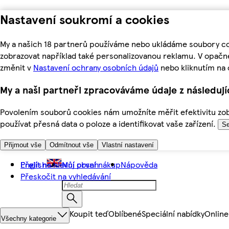
Nastavení soukromí a cookies
My a našich 18 partnerů používáme nebo ukládáme soubory coo
zobrazovat například také personalizovanou reklamu. V opačn
změnit v
Nastavení ochrany osobních údajů
nebo kliknutím na 
My a naši partneři zpracováváme údaje z následuj
Povolením souborů cookies nám umožníte měřit efektivitu zobr
používat přesná data o poloze a identifikovat vaše zařízení.
Se
Přijmout vše
Odmítnout vše
Vlastní nastavení
Přejít na hlavní obsah
English
Můj první nákup
Nápověda
Přeskočit na vyhledávání
Koupit teď
Oblíbené
Speciální nabídky
Online
Všechny kategorie