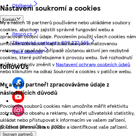
Oblíbené
Nastavení soukromí a cookies
Kontakt
My a našich 18 partnerů používáme nebo ukládáme soubory
cookies, abychom zajistili správné fungování webu a
itesco.cz
zpracovali osobní údaje. Povolením použití všech cookies nám
Zákaznické centrum - 800 222 555
umožníte zobrazovat například také personalizovanou
reklamu. V opačném případě zůstanou aktivní jen nezbytné
Naše obchody
cookies, které potřebujeme k provozu webu. Své rozhodnutí
můžete kdykoliv změnit v
Nastavení ochrany osobních údajů
followUs
nebo kliknutím na odkaz Soukromí a cookies v patičce webu.
My a naši partneři zpracováváme údaje z
následujících důvodů
Povolením souborů cookies nám umožníte měřit efektivitu
zobrazeného obsahu a reklamy, vytvářet uživatelské statistiky,
ukládat nebo přistupovat k informacím ve vašem zařízení,
©
Tesco Stores ČR a.s. 2026
používat přesná data o poloze a identifikovat vaše zařízení.
Seznam partnerů.