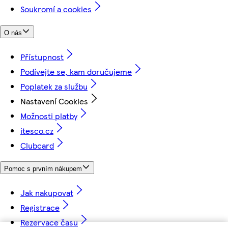
Soukromí a cookies
O nás
Přístupnost
Podívejte se, kam doručujeme
Poplatek za službu
Nastavení Cookies
Možnosti platby
itesco.cz
Clubcard
Pomoc s prvním nákupem
Jak nakupovat
Registrace
Rezervace času