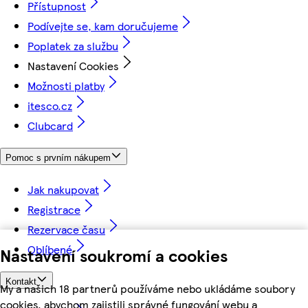
Přístupnost
Podívejte se, kam doručujeme
Poplatek za službu
Nastavení Cookies
Možnosti platby
itesco.cz
Clubcard
Pomoc s prvním nákupem
Jak nakupovat
Registrace
Rezervace času
Oblíbené
Nastavení soukromí a cookies
Kontakt
My a našich 18 partnerů používáme nebo ukládáme soubory
cookies, abychom zajistili správné fungování webu a