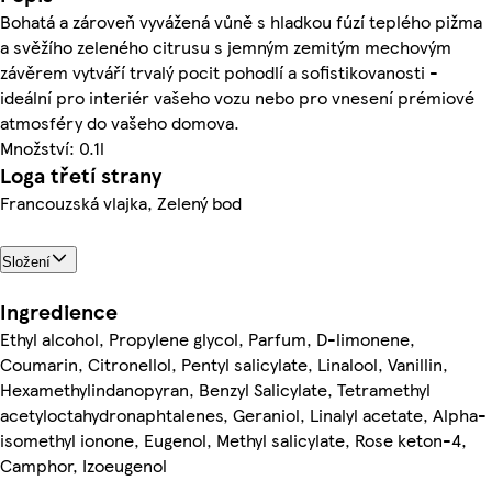
Bohatá a zároveň vyvážená vůně s hladkou fúzí teplého pižma
a svěžího zeleného citrusu s jemným zemitým mechovým
závěrem vytváří trvalý pocit pohodlí a sofistikovanosti -
ideální pro interiér vašeho vozu nebo pro vnesení prémiové
atmosféry do vašeho domova.
Množství: 0.1l
Loga třetí strany
Francouzská vlajka, Zelený bod
Složení
Ingredience
Ethyl alcohol, Propylene glycol, Parfum, D-limonene,
Coumarin, Citronellol, Pentyl salicylate, Linalool, Vanillin,
Hexamethylindanopyran, Benzyl Salicylate, Tetramethyl
acetyloctahydronaphtalenes, Geraniol, Linalyl acetate, Alpha-
isomethyl ionone, Eugenol, Methyl salicylate, Rose keton-4,
Camphor, Izoeugenol