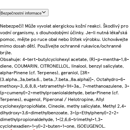
Bezpečnostní informace
Nebezpečí! Může vyvolat alergickou kožní reakci. Škodlivý pro
vodní organismy, s dlouhodobými účinky. Je-li nutná lékařská
pomoc, mějte po ruce obal nebo štítek výrobku. Uchovávejte
mimo dosah dětí. Používejte ochranné rukavice/ochranné
brýle.
Obsahuje: 4-tert-butylcyclohexyl acetate, (R)-p-mentha-1,8-
diene, COUMARIN, CITRONELLOL, linalool, benzyl salicylate,
alpha-Pinene (cf. Terpenes), geraniol, [3R-
(3.alpha.,3a,beta.6., beta.,7.beta.,8a.alpha)]-, Octahydro-6-
methoxy-3,,6,8,8,-tetramethyl-1H-3a,, 7-methanoazulene, 3-
(p-cumenyl)-2-methylproaniolaldehyde, beta-Pinene (cf.
Terpenes), eugenol, Piperonal / Helotropine, Allyl
cyclohexylpropioNate, Cineole, methy salicylate, Methyl 2,4-
dihydroxy-3,6-dimethylbenzoate, 3-(p-Ethylphenyl)-2-2-
dimethylpropionaldehyde, 1-(2,6,6-trimethyl-1,3-
cyclohexadien-1-yl)-2-buten-1-one, ISOEUGENOL.