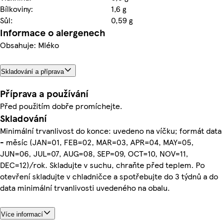
Bílkoviny:
1,6 g
Sůl:
0,59 g
Informace o alergenech
Obsahuje: Mléko
Skladování a příprava
Příprava a používání
Před použitím dobře promíchejte.
Skladování
Minimální trvanlivost do konce: uvedeno na víčku; formát data
- měsíc (JAN=01, FEB=02, MAR=03, APR=04, MAY=05,
JUN=06, JUL=07, AUG=08, SEP=09, OCT=10, NOV=11,
DEC=12)/rok. Skladujte v suchu, chraňte před teplem. Po
otevření skladujte v chladničce a spotřebujte do 3 týdnů a do
data minimální trvanlivosti uvedeného na obalu.
Více informací