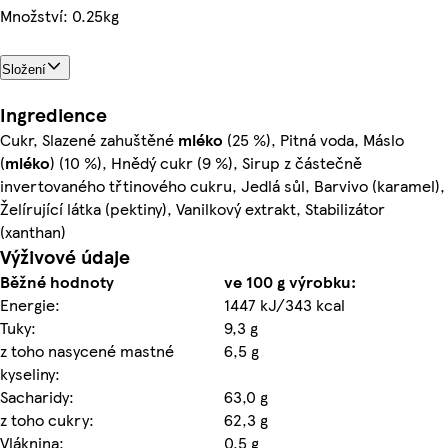
Množství: 0.25kg
Složení
Ingredience
Cukr, Slazené zahuštěné
mléko
(25 %), Pitná voda, Máslo
(
mléko
) (10 %), Hnědý cukr (9 %), Sirup z částečně
invertovaného třtinového cukru, Jedlá sůl, Barvivo (karamel),
Želírující látka (pektiny), Vanilkový extrakt, Stabilizátor
(xanthan)
Výživové údaje
Běžné hodnoty
ve 100 g výrobku:
Energie:
1447 kJ/343 kcal
Tuky:
9,3 g
z toho nasycené mastné
6,5 g
kyseliny:
Sacharidy:
63,0 g
z toho cukry:
62,3 g
Vláknina:
0,5 g