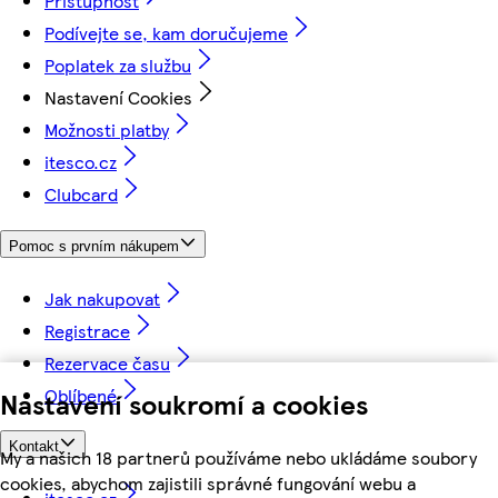
Přístupnost
Podívejte se, kam doručujeme
Poplatek za službu
Nastavení Cookies
Možnosti platby
itesco.cz
Clubcard
Pomoc s prvním nákupem
Jak nakupovat
Registrace
Rezervace času
Oblíbené
Nastavení soukromí a cookies
Kontakt
My a našich 18 partnerů používáme nebo ukládáme soubory
cookies, abychom zajistili správné fungování webu a