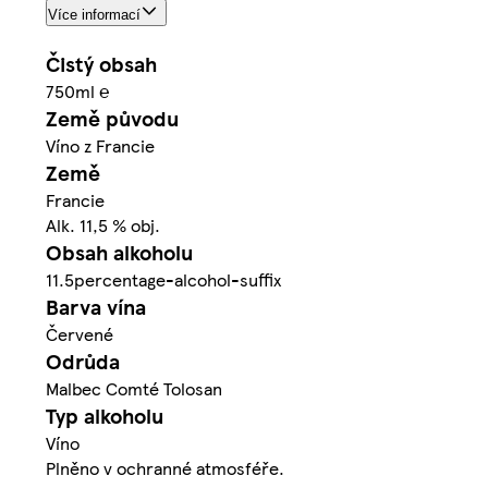
Více informací
Čistý obsah
750ml ℮
Země původu
Víno z Francie
Země
Francie
Alk. 11,5 % obj.
Obsah alkoholu
11.5percentage-alcohol-suffix
Barva vína
Červené
Odrůda
Malbec Comté Tolosan
Typ alkoholu
Víno
Plněno v ochranné atmosféře.