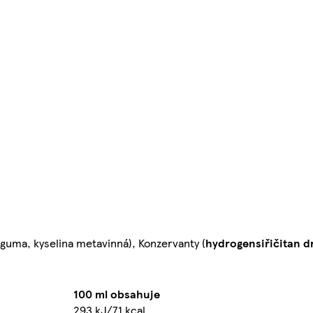
 guma, kyselina metavinná), Konzervanty (
hydrogensiřičitan d
100 ml obsahuje
293 kJ/71 kcal