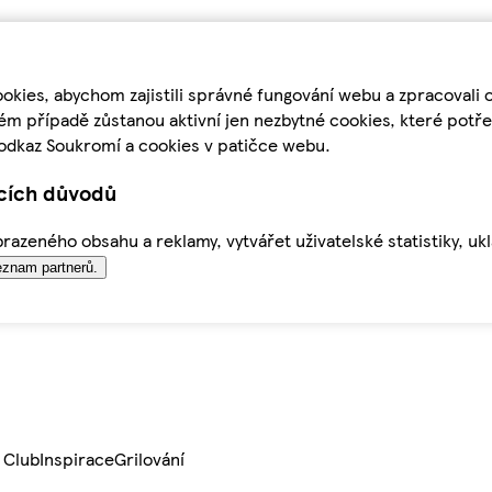
kies, abychom zajistili správné fungování webu a zpracovali 
ém případě zůstanou aktivní jen nezbytné cookies, které pot
odkaz Soukromí a cookies v patičce webu.
ících důvodů
azeného obsahu a reklamy, vytvářet uživatelské statistiky, uk
znam partnerů.
 Club
Inspirace
Grilování