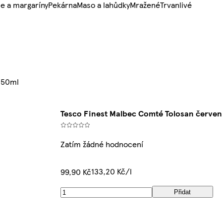
e a margaríny
Pekárna
Maso a lahůdky
Mražené
Trvanlivé
750ml
Tesco Finest Malbec Comté Tolosan červen
Zatím žádné hodnocení
133,20 Kč/l
99,90 Kč
Přidat