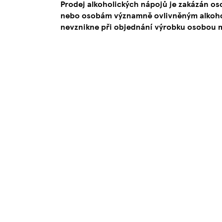
Prodej alkoholických nápojů je zakázán os
nebo osobám významně ovlivněným alkoho
nevznikne při objednání výrobku osobou ml