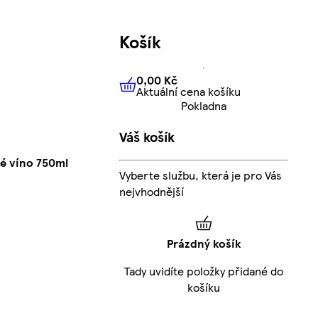
Košík
0,00 Kč
Aktuální cena košíku
0,00 Kč
Aktuální cena košíku
Pokladna
Váš košík
é víno 750ml
Vyberte službu, která je pro Vás
nejvhodnější
Prázdný košík
Tady uvidíte položky přidané do
košíku