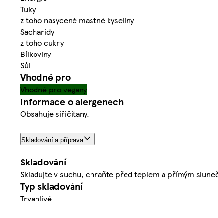
Tuky
z toho nasycené mastné kyseliny
Sacharidy
z toho cukry
Bílkoviny
Sůl
Vhodné pro
Vhodné pro vegany
Informace o alergenech
Obsahuje siřičitany.
Skladování a příprava
Skladování
Skladujte v suchu, chraňte před teplem a přímým slune
Typ skladování
Trvanlivé