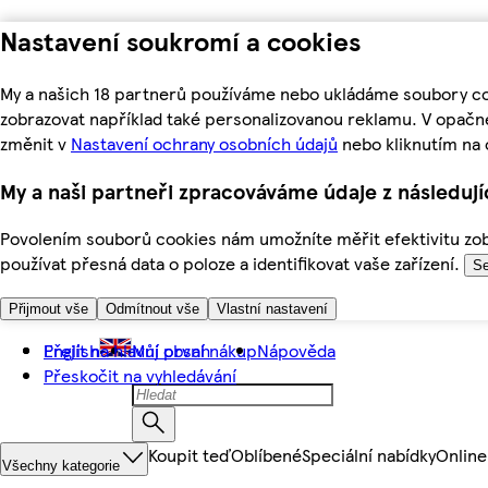
Nastavení soukromí a cookies
My a našich 18 partnerů používáme nebo ukládáme soubory coo
zobrazovat například také personalizovanou reklamu. V opačn
změnit v
Nastavení ochrany osobních údajů
nebo kliknutím na 
My a naši partneři zpracováváme údaje z následuj
Povolením souborů cookies nám umožníte měřit efektivitu zobr
používat přesná data o poloze a identifikovat vaše zařízení.
Se
Přijmout vše
Odmítnout vše
Vlastní nastavení
Přejít na hlavní obsah
English
Můj první nákup
Nápověda
Přeskočit na vyhledávání
Koupit teď
Oblíbené
Speciální nabídky
Online
Všechny kategorie