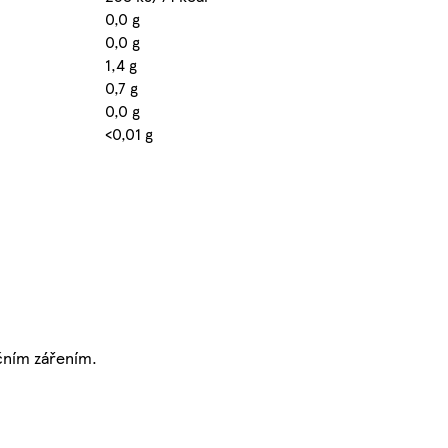
0,0 g
0,0 g
1,4 g
0,7 g
0,0 g
<0,01 g
čním zářením.