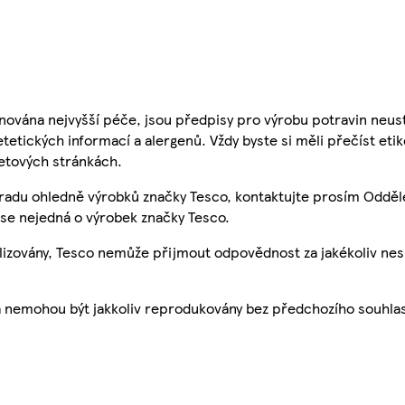
nována nejvyšší péče, jsou předpisy pro výrobu potravin neust
etetických informací a alergenů. Vždy byste si měli přečíst eti
etových stránkách.
 radu ohledně výrobků značky Tesco, kontaktujte prosím Odděl
se nejedná o výrobek značky Tesco.
ualizovány, Tesco nemůže přijmout odpovědnost za jakékoliv ne
a nemohou být jakkoliv reprodukovány bez předchozího souhla