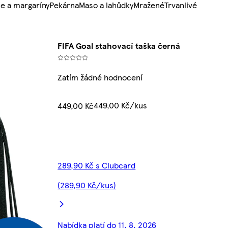
e a margaríny
Pekárna
Maso a lahůdky
Mražené
Trvanlivé
FIFA Goal stahovací taška černá
Zatím žádné hodnocení
449,00 Kč/kus
449,00 Kč
289,90 Kč s Clubcard
(289,90 Kč/kus)
Nabídka platí do 11. 8. 2026