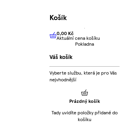
Košík
0,00 Kč
Aktuální cena košíku
0,00 Kč
Aktuální cena košíku
Pokladna
Váš košík
Vyberte službu, která je pro Vás
nejvhodnější
Prázdný košík
Tady uvidíte položky přidané do
košíku