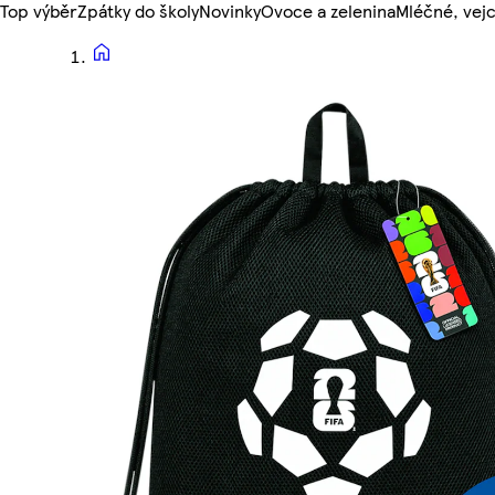
Top výběr
Zpátky do školy
Novinky
Ovoce a zelenina
Mléčné, vejc