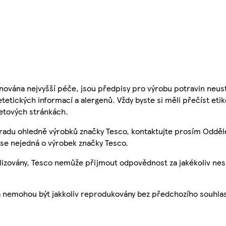
nována nejvyšší péče, jsou předpisy pro výrobu potravin neust
etetických informací a alergenů. Vždy byste si měli přečíst eti
etových stránkách.
 radu ohledně výrobků značky Tesco, kontaktujte prosím Odděl
se nejedná o výrobek značky Tesco.
ualizovány, Tesco nemůže přijmout odpovědnost za jakékoliv ne
a nemohou být jakkoliv reprodukovány bez předchozího souhla