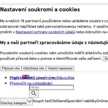
Nastavení soukromí a cookies
My a našich 18 partnerů používáme nebo ukládáme soubory coo
zobrazovat například také personalizovanou reklamu. V opačn
změnit v
Nastavení ochrany osobních údajů
nebo kliknutím na 
My a naši partneři zpracováváme údaje z následuj
Povolením souborů cookies nám umožníte měřit efektivitu zobr
používat přesná data o poloze a identifikovat vaše zařízení.
Se
Přijmout vše
Odmítnout vše
Vlastní nastavení
Přejít na hlavní obsah
English
Můj první nákup
Nápověda
Přeskočit na vyhledávání
Koupit teď
Oblíbené
Speciální nabídky
Online
Všechny kategorie