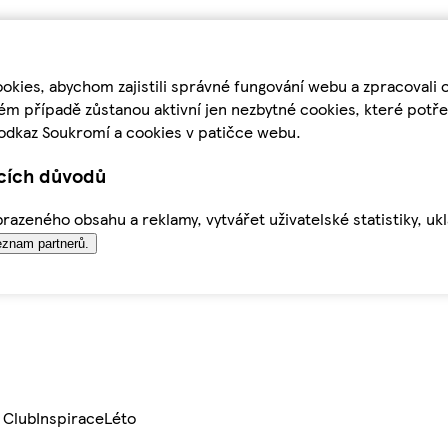
kies, abychom zajistili správné fungování webu a zpracovali 
ém případě zůstanou aktivní jen nezbytné cookies, které pot
odkaz Soukromí a cookies v patičce webu.
ících důvodů
azeného obsahu a reklamy, vytvářet uživatelské statistiky, uk
znam partnerů.
 Club
Inspirace
Léto