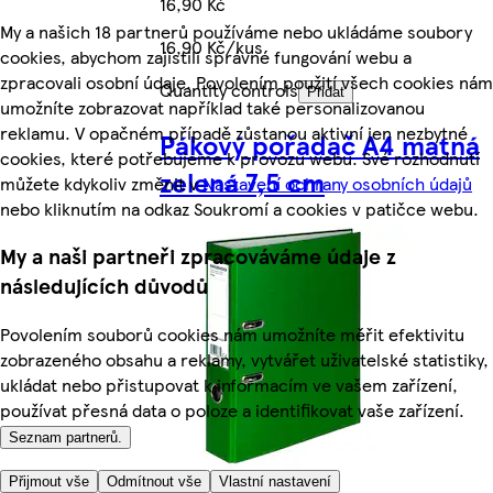
16,90 Kč
My a našich 18 partnerů používáme nebo ukládáme soubory
16,90 Kč/kus
cookies, abychom zajistili správné fungování webu a
zpracovali osobní údaje. Povolením použití všech cookies nám
Quantity controls
Přidat
umožníte zobrazovat například také personalizovanou
reklamu. V opačném případě zůstanou aktivní jen nezbytné
Pákový pořadač A4 matná
cookies, které potřebujeme k provozu webu. Své rozhodnutí
zelená 7,5 cm
můžete kdykoliv změnit v
Nastavení ochrany osobních údajů
nebo kliknutím na odkaz Soukromí a cookies v patičce webu.
My a naši partneři zpracováváme údaje z
následujících důvodů
Povolením souborů cookies nám umožníte měřit efektivitu
zobrazeného obsahu a reklamy, vytvářet uživatelské statistiky,
ukládat nebo přistupovat k informacím ve vašem zařízení,
používat přesná data o poloze a identifikovat vaše zařízení.
Seznam partnerů.
Přijmout vše
Odmítnout vše
Vlastní nastavení
Více z kategorie