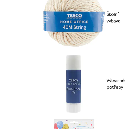
Školní
výbava
Výtvarné
potřeby