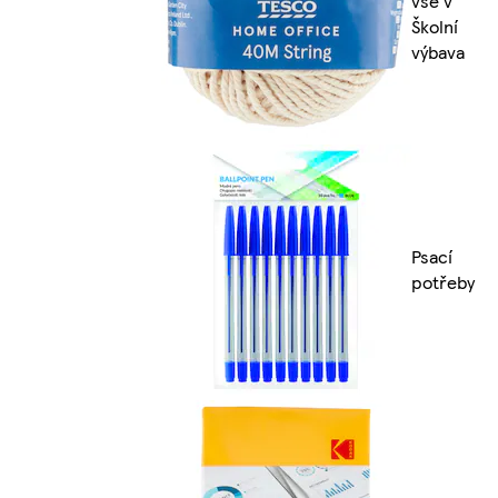
vše v
Školní
výbava
Psací
potřeby