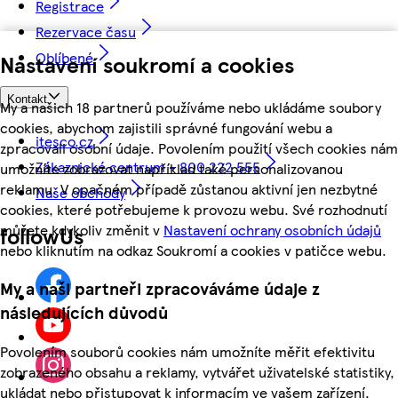
Registrace
Rezervace času
Oblíbené
Nastavení soukromí a cookies
Kontakt
My a našich 18 partnerů používáme nebo ukládáme soubory
cookies, abychom zajistili správné fungování webu a
itesco.cz
zpracovali osobní údaje. Povolením použití všech cookies nám
Zákaznické centrum - 800 222 555
umožníte zobrazovat například také personalizovanou
reklamu. V opačném případě zůstanou aktivní jen nezbytné
Naše obchody
cookies, které potřebujeme k provozu webu. Své rozhodnutí
můžete kdykoliv změnit v
Nastavení ochrany osobních údajů
followUs
nebo kliknutím na odkaz Soukromí a cookies v patičce webu.
My a naši partneři zpracováváme údaje z
následujících důvodů
Povolením souborů cookies nám umožníte měřit efektivitu
zobrazeného obsahu a reklamy, vytvářet uživatelské statistiky,
ukládat nebo přistupovat k informacím ve vašem zařízení,