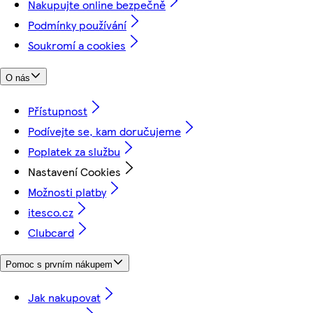
Nakupujte online bezpečně
Podmínky používání
Soukromí a cookies
O nás
Přístupnost
Podívejte se, kam doručujeme
Poplatek za službu
Nastavení Cookies
Možnosti platby
itesco.cz
Clubcard
Pomoc s prvním nákupem
Jak nakupovat