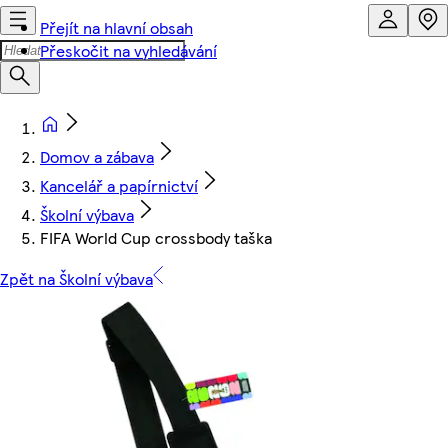
Přejít na hlavní obsah
Přeskočit na vyhledávání
Domov a zábava
Kancelář a papírnictví
Školní výbava
FIFA World Cup crossbody taška
Zpět na Školní výbava