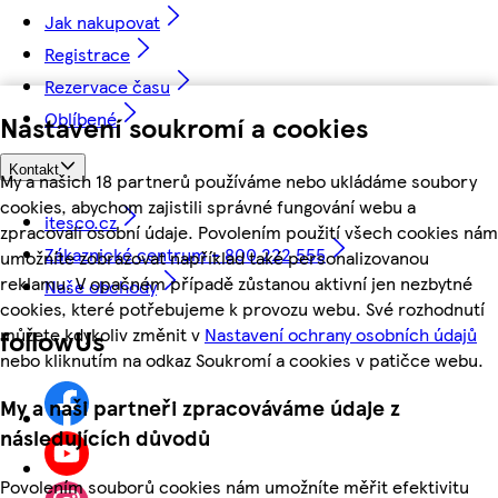
Jak nakupovat
Registrace
Rezervace času
Oblíbené
Nastavení soukromí a cookies
Kontakt
My a našich 18 partnerů používáme nebo ukládáme soubory
cookies, abychom zajistili správné fungování webu a
itesco.cz
zpracovali osobní údaje. Povolením použití všech cookies nám
Zákaznické centrum - 800 222 555
umožníte zobrazovat například také personalizovanou
reklamu. V opačném případě zůstanou aktivní jen nezbytné
Naše obchody
cookies, které potřebujeme k provozu webu. Své rozhodnutí
můžete kdykoliv změnit v
Nastavení ochrany osobních údajů
followUs
nebo kliknutím na odkaz Soukromí a cookies v patičce webu.
My a naši partneři zpracováváme údaje z
následujících důvodů
Povolením souborů cookies nám umožníte měřit efektivitu