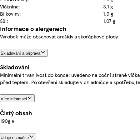
Vláknina:
3,1 g
Bílkoviny:
1,9 g
Sůl:
1,07 g
Informace o alergenech
Výrobek může obsahovat arašídy a skořápkové plody.
Skladování a příprava
Skladování
Minimální trvanlivost do konce: uvedeno na boční straně víčka
před teplem. Po otevření skladujte v chladničce a spotřebujte
Více informací
Čistý obsah
190g ℮
Údaje o značce