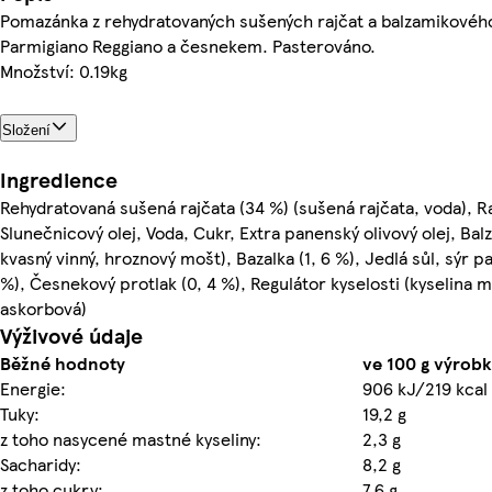
Pomazánka z rehydratovaných sušených rajčat a balzamikového
Parmigiano Reggiano a česnekem. Pasterováno.
Množství: 0.19kg
Složení
Ingredience
Rehydratovaná sušená rajčata (34 %) (sušená rajčata, voda), R
Slunečnicový olej, Voda, Cukr, Extra panenský olivový olej, Bal
kvasný vinný, hroznový mošt), Bazalka (1, 6 %), Jedlá sůl, sýr p
%), Česnekový protlak (0, 4 %), Regulátor kyselosti (kyselina m
askorbová)
Výživové údaje
Běžné hodnoty
ve 100 g výrobk
Energie:
906 kJ/219 kcal
Tuky:
19,2 g
z toho nasycené mastné kyseliny:
2,3 g
Sacharidy:
8,2 g
z toho cukry:
7,6 g