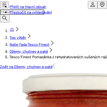
Přejít na hlavní obsah
Přeskočit na vyhledávání
Top výběr
Naše řada Tesco Finest
Džemy, chutney a paté
Tesco Finest Pomazánka z rehydratovaných sušených raj
Zpět na Džemy, chutney a paté