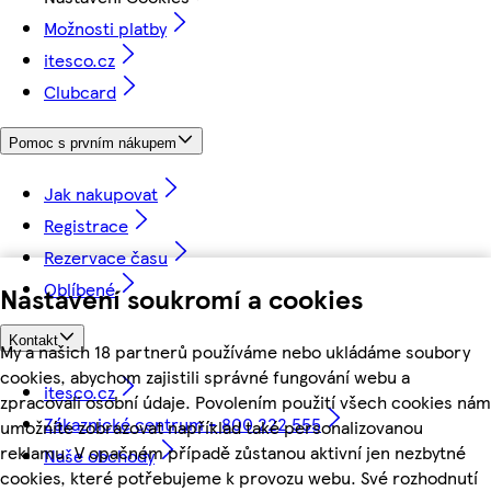
Možnosti platby
itesco.cz
Clubcard
Pomoc s prvním nákupem
Jak nakupovat
Registrace
Rezervace času
Oblíbené
Nastavení soukromí a cookies
Kontakt
My a našich 18 partnerů používáme nebo ukládáme soubory
cookies, abychom zajistili správné fungování webu a
itesco.cz
zpracovali osobní údaje. Povolením použití všech cookies nám
Zákaznické centrum - 800 222 555
umožníte zobrazovat například také personalizovanou
reklamu. V opačném případě zůstanou aktivní jen nezbytné
Naše obchody
cookies, které potřebujeme k provozu webu. Své rozhodnutí