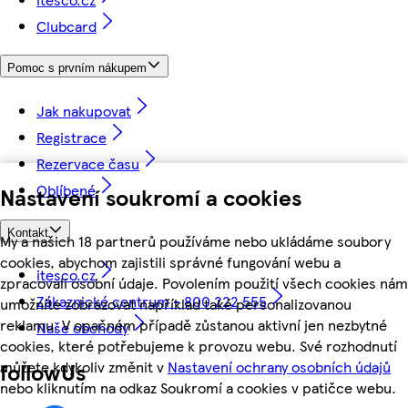
Clubcard
Pomoc s prvním nákupem
Jak nakupovat
Registrace
Rezervace času
Oblíbené
Nastavení soukromí a cookies
Kontakt
My a našich 18 partnerů používáme nebo ukládáme soubory
cookies, abychom zajistili správné fungování webu a
itesco.cz
zpracovali osobní údaje. Povolením použití všech cookies nám
Zákaznické centrum - 800 222 555
umožníte zobrazovat například také personalizovanou
reklamu. V opačném případě zůstanou aktivní jen nezbytné
Naše obchody
cookies, které potřebujeme k provozu webu. Své rozhodnutí
můžete kdykoliv změnit v
Nastavení ochrany osobních údajů
followUs
nebo kliknutím na odkaz Soukromí a cookies v patičce webu.