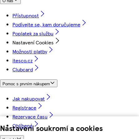
O nás
Přístupnost
Podívejte se, kam doručujeme
Poplatek za službu
Nastavení Cookies
Možnosti platby
itesco.cz
Clubcard
Pomoc s prvním nákupem
Jak nakupovat
Registrace
Rezervace času
Oblíbené
Nastavení soukromí a cookies