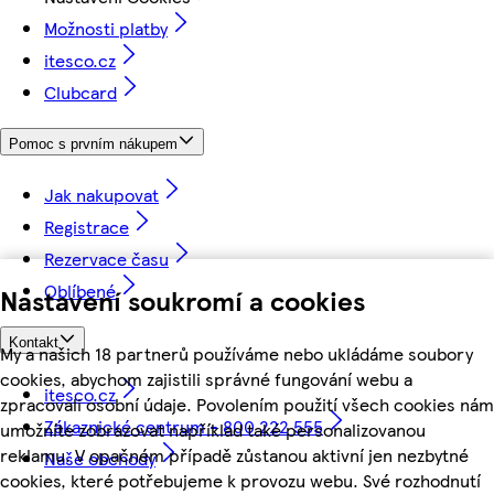
Možnosti platby
itesco.cz
Clubcard
Pomoc s prvním nákupem
Jak nakupovat
Registrace
Rezervace času
Oblíbené
Nastavení soukromí a cookies
Kontakt
My a našich 18 partnerů používáme nebo ukládáme soubory
cookies, abychom zajistili správné fungování webu a
itesco.cz
zpracovali osobní údaje. Povolením použití všech cookies nám
Zákaznické centrum - 800 222 555
umožníte zobrazovat například také personalizovanou
reklamu. V opačném případě zůstanou aktivní jen nezbytné
Naše obchody
cookies, které potřebujeme k provozu webu. Své rozhodnutí