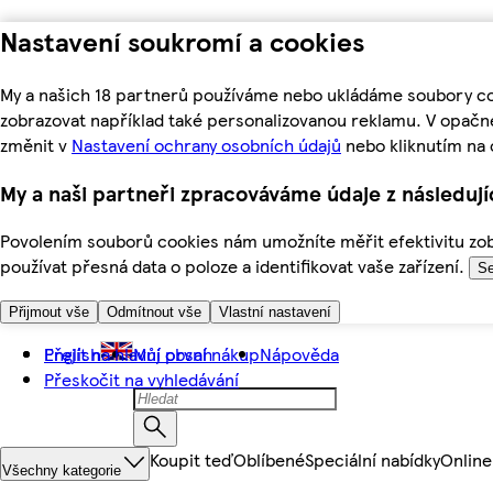
Nastavení soukromí a cookies
My a našich 18 partnerů používáme nebo ukládáme soubory coo
zobrazovat například také personalizovanou reklamu. V opačn
změnit v
Nastavení ochrany osobních údajů
nebo kliknutím na 
My a naši partneři zpracováváme údaje z následuj
Povolením souborů cookies nám umožníte měřit efektivitu zobr
používat přesná data o poloze a identifikovat vaše zařízení.
Se
Přijmout vše
Odmítnout vše
Vlastní nastavení
Přejít na hlavní obsah
English
Můj první nákup
Nápověda
Přeskočit na vyhledávání
Koupit teď
Oblíbené
Speciální nabídky
Online
Všechny kategorie