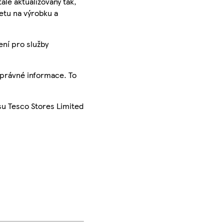
ále aktualizovány tak,
ketu na výrobku a
ení pro služby
správné informace. To
su Tesco Stores Limited