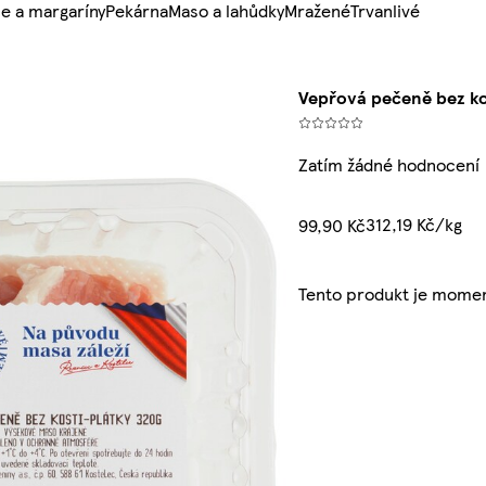
e a margaríny
Pekárna
Maso a lahůdky
Mražené
Trvanlivé
Vepřová pečeně bez ko
Zatím žádné hodnocení
312,19 Kč/kg
99,90 Kč
Tento produkt je momen