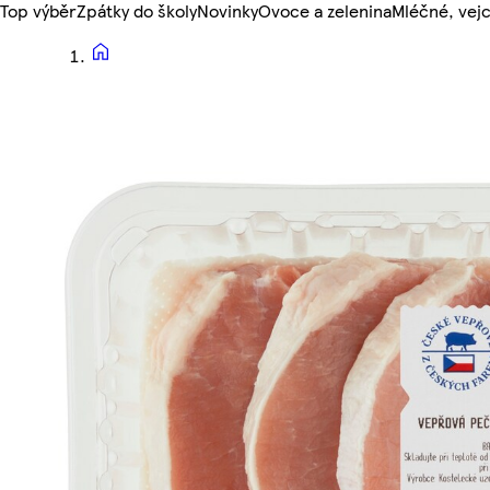
Top výběr
Zpátky do školy
Novinky
Ovoce a zelenina
Mléčné, vejc