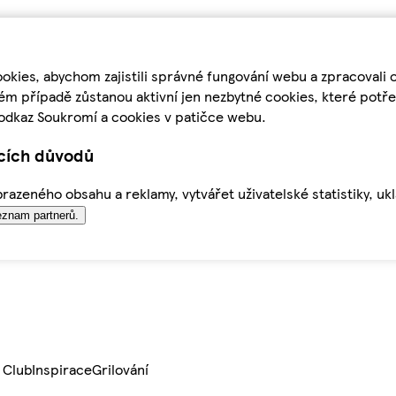
kies, abychom zajistili správné fungování webu a zpracovali 
ém případě zůstanou aktivní jen nezbytné cookies, které pot
odkaz Soukromí a cookies v patičce webu.
ících důvodů
azeného obsahu a reklamy, vytvářet uživatelské statistiky, uk
znam partnerů.
 Club
Inspirace
Grilování