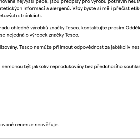
nována nejvyšší péče, jsou předpisy pro výrobu potravin neust
etetických informací a alergenů. Vždy byste si měli přečíst eti
etových stránkách.
 radu ohledně výrobků značky Tesco, kontaktujte prosím Odděl
se nejedná o výrobek značky Tesco.
ualizovány, Tesco nemůže přijmout odpovědnost za jakékoliv ne
a nemohou být jakkoliv reprodukovány bez předchozího souhla
ikované recenze neověřuje.