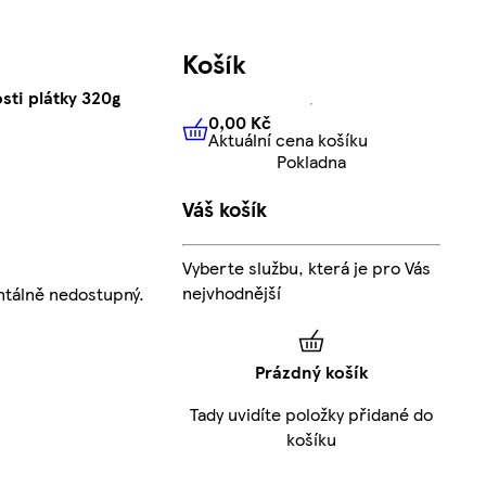
Košík
sti plátky 320g
0,00 Kč
Aktuální cena košíku
0,00 Kč
Aktuální cena košíku
Pokladna
Váš košík
Vyberte službu, která je pro Vás
nejvhodnější
tálně nedostupný.
Prázdný košík
Tady uvidíte položky přidané do
košíku