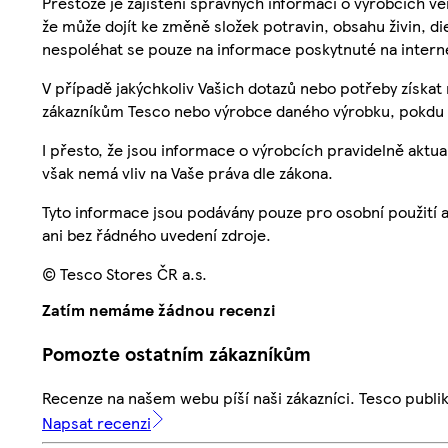
Přestože je zajištění správných informací o výrobcích vě
že může dojít ke změně složek potravin, obsahu živin, di
nespoléhat se pouze na informace poskytnuté na intern
V případě jakýchkoliv Vašich dotazů nebo potřeby získat
zákazníkům Tesco nebo výrobce daného výrobku, pokdu 
I přesto, že jsou informace o výrobcích pravidelně akt
však nemá vliv na Vaše práva dle zákona.
Tyto informace jsou podávány pouze pro osobní použití 
ani bez řádného uvedení zdroje.
© Tesco Stores ČR a.s.
Zatím nemáme žádnou recenzi
Pomozte ostatním zákazníkům
Recenze na našem webu píší naši zákazníci. Tesco publ
Napsat recenzi