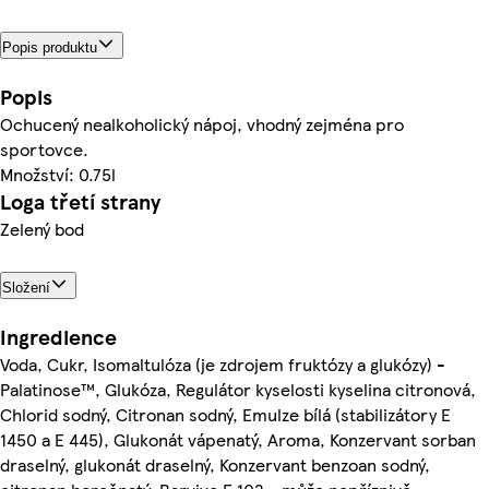
Popis produktu
Popis
Ochucený nealkoholický nápoj, vhodný zejména pro
sportovce.
Množství: 0.75l
Loga třetí strany
Zelený bod
Složení
Ingredience
Voda, Cukr, Isomaltulóza (je zdrojem fruktózy a glukózy) -
Palatinose™, Glukóza, Regulátor kyselosti kyselina citronová,
Chlorid sodný, Citronan sodný, Emulze bílá (stabilizátory E
1450 a E 445), Glukonát vápenatý, Aroma, Konzervant sorban
draselný, glukonát draselný, Konzervant benzoan sodný,