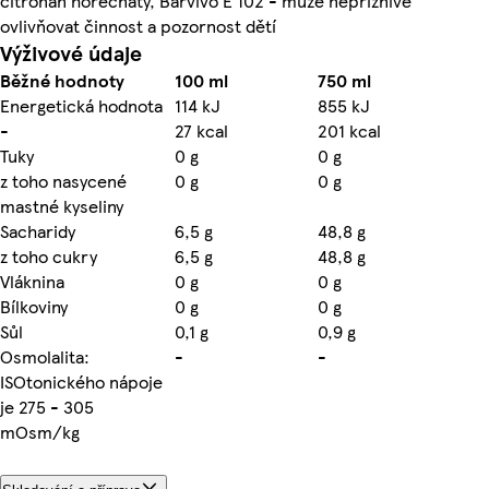
citronan horečnatý, Barvivo E 102 - může nepříznivě
ovlivňovat činnost a pozornost dětí
Výživové údaje
Běžné hodnoty
100 ml
750 ml
Energetická hodnota
114 kJ
855 kJ
-
27 kcal
201 kcal
Tuky
0 g
0 g
z toho nasycené
0 g
0 g
mastné kyseliny
Sacharidy
6,5 g
48,8 g
z toho cukry
6,5 g
48,8 g
Vláknina
0 g
0 g
Bílkoviny
0 g
0 g
Sůl
0,1 g
0,9 g
Osmolalita:
-
-
ISOtonického nápoje
je 275 - 305
mOsm/kg