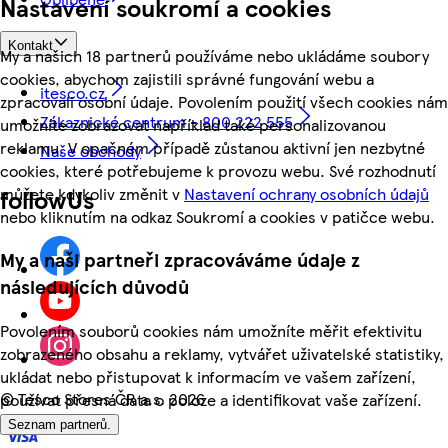
Nastavení soukromí a cookies
Kontakt
My a našich 18 partnerů používáme nebo ukládáme soubory
cookies, abychom zajistili správné fungování webu a
itesco.cz
zpracovali osobní údaje. Povolením použití všech cookies nám
Zákaznické centrum - 800 222 555
umožníte zobrazovat například také personalizovanou
reklamu. V opačném případě zůstanou aktivní jen nezbytné
Naše obchody
cookies, které potřebujeme k provozu webu. Své rozhodnutí
můžete kdykoliv změnit v
Nastavení ochrany osobních údajů
followUs
nebo kliknutím na odkaz Soukromí a cookies v patičce webu.
My a naši partneři zpracováváme údaje z
následujících důvodů
Povolením souborů cookies nám umožníte měřit efektivitu
zobrazeného obsahu a reklamy, vytvářet uživatelské statistiky,
ukládat nebo přistupovat k informacím ve vašem zařízení,
©
Tesco Stores ČR a.s. 2026
používat přesná data o poloze a identifikovat vaše zařízení.
Seznam partnerů.