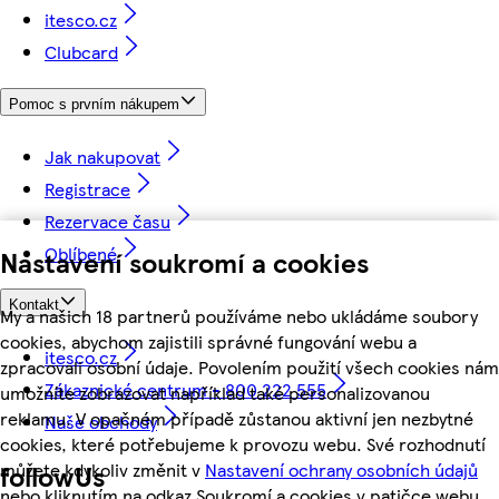
itesco.cz
Clubcard
Pomoc s prvním nákupem
Jak nakupovat
Registrace
Rezervace času
Oblíbené
Nastavení soukromí a cookies
Kontakt
My a našich 18 partnerů používáme nebo ukládáme soubory
cookies, abychom zajistili správné fungování webu a
itesco.cz
zpracovali osobní údaje. Povolením použití všech cookies nám
Zákaznické centrum - 800 222 555
umožníte zobrazovat například také personalizovanou
reklamu. V opačném případě zůstanou aktivní jen nezbytné
Naše obchody
cookies, které potřebujeme k provozu webu. Své rozhodnutí
můžete kdykoliv změnit v
Nastavení ochrany osobních údajů
followUs
nebo kliknutím na odkaz Soukromí a cookies v patičce webu.