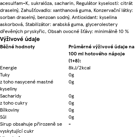
acesulfam-K, sukralóza, sacharin, Regulátor kyselosti: citrát
draselný, Zahušťovadlo: xanthanová guma, Konzervační látky:
sorban draselný, benzoan sodný, Antioxidant: kyselina
askorbová, Stabilizátor: arabská guma, glycerolestery
dřevěných pryskyřic, Obsah ovocné šťávy: minimálně 10 %
Výživové údaje
Běžné hodnoty
Průměrné výživové údaje na
100 ml hotového nápoje
(1+8):
Energie
8kJ/2kcal
Tuky
0g
z toho nasycené mastné
0g
kyseliny
Sacharidy
0g
z toho cukry
0g
Bílkoviny
0g
Sůl
0g
Sirup obsahuje přirozeně se
-
vyskytující cukr