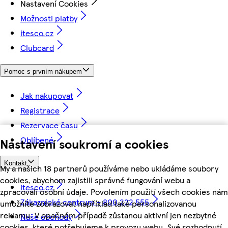
Nastavení Cookies
Možnosti platby
itesco.cz
Clubcard
Pomoc s prvním nákupem
Jak nakupovat
Registrace
Rezervace času
Oblíbené
Nastavení soukromí a cookies
Kontakt
My a našich 18 partnerů používáme nebo ukládáme soubory
cookies, abychom zajistili správné fungování webu a
itesco.cz
zpracovali osobní údaje. Povolením použití všech cookies nám
Zákaznické centrum - 800 222 555
umožníte zobrazovat například také personalizovanou
reklamu. V opačném případě zůstanou aktivní jen nezbytné
Naše obchody
cookies, které potřebujeme k provozu webu. Své rozhodnutí