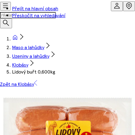
Přejít na hlavní obsah
Přeskočit na vyhledávání
Maso a lahůdky
Uzeniny a lahůdky
Klobásy
Lidový buřt 0,600kg
Zpět na Klobásy