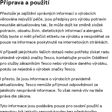
Příprava a použití
Přestože je zajištění správných informací o výrobcích
věnována nejvyšší péče, jsou předpisy pro výrobu potravin
neustále aktualizovány tak, že může dojít ke změně složek
potravin, obsahu živin, dietetických informací a alergenů.
Vždy byste si měli přečíst etiketu na výrobku a nespoléhat se
pouze na informace poskytnuté na internetových stránkách.
V případě jakýchkoliv Vašich dotazů nebo potřeby získat radu
ohledně výrobků značky Tesco, kontaktujte prosím Oddělení
pro služby zákazníkům Tesco nebo výrobce daného výrobku,
pokdu se nejedná o výrobek značky Tesco.
I přesto, že jsou informace o výrobcích pravidelně
aktualizovány, Tesco nemůže přijmout odpovědnost za
jakékoliv nesprávné informace. To však nemá vliv na Vaše
práva dle zákona.
Tyto informace jsou podávány pouze pro osobní použití a
nemohou být jakkoliv reprodukovány bez předchozího