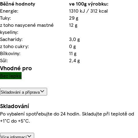
Běžné hodnoty
ve 100g výrobku:
Energie:
1310 kJ / 312 kcal
Tuky:
29 g
z toho nasycené mastné
12 g
kyseliny:
Sacharidy:
3,0 g
z toho cukry:
0 g
Bílkoviny:
11 g
Sůl:
2,4 g
Vhodné pro
Bez lepku
Skladování a příprava
Skladování
Po vybalení spotřebujte do 24 hodin. Skladujte při teplotě od
+1°C do +5°C.
Více informací