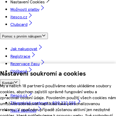
Nastavení Cookies
Možnosti platby
itesco.cz
Clubcard
Pomoc s prvním nákupem
Jak nakupovat
Registrace
Rezervace času
Oblíbené
Nastavení soukromí a cookies
Kontakt
My a našich 18 partnerů používáme nebo ukládáme soubory
cookies, abychom zajistili správné fungování webu a
itesco.cz
zpracovali osobní údaje. Povolením použití všech cookies nám
Zákaznické centrum - 800 222 555
umožníte zobrazovat například také personalizovanou
reklamu. V opačném případě zůstanou aktivní jen nezbytné
Naše obchody
cookies, které potřebujeme k provozu webu. Své rozhodnutí