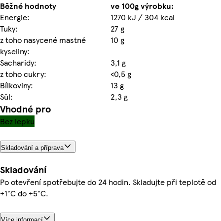
Běžné hodnoty
ve 100g výrobku:
Energie:
1270 kJ / 304 kcal
Tuky:
27 g
z toho nasycené mastné
10 g
kyseliny:
Sacharidy:
3,1 g
z toho cukry:
<0,5 g
Bílkoviny:
13 g
Sůl:
2,3 g
Vhodné pro
Bez lepku
Skladování a příprava
Skladování
Po otevření spotřebujte do 24 hodin. Skladujte při teplotě od
+1°C do +5°C.
Více informací