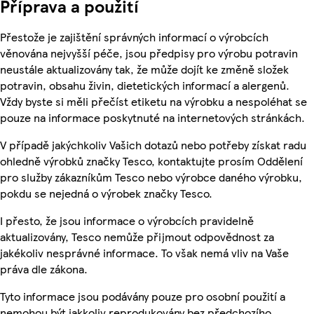
Příprava a použití
Přestože je zajištění správných informací o výrobcích
věnována nejvyšší péče, jsou předpisy pro výrobu potravin
neustále aktualizovány tak, že může dojít ke změně složek
potravin, obsahu živin, dietetických informací a alergenů.
Vždy byste si měli přečíst etiketu na výrobku a nespoléhat se
pouze na informace poskytnuté na internetových stránkách.
V případě jakýchkoliv Vašich dotazů nebo potřeby získat radu
ohledně výrobků značky Tesco, kontaktujte prosím Oddělení
pro služby zákazníkům Tesco nebo výrobce daného výrobku,
pokdu se nejedná o výrobek značky Tesco.
I přesto, že jsou informace o výrobcích pravidelně
aktualizovány, Tesco nemůže přijmout odpovědnost za
jakékoliv nesprávné informace. To však nemá vliv na Vaše
práva dle zákona.
Tyto informace jsou podávány pouze pro osobní použití a
nemohou být jakkoliv reprodukovány bez předchozího