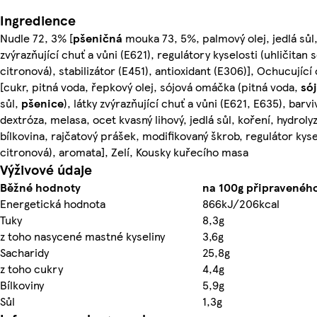
Ingredience
Nudle 72, 3% [
pšeničná
mouka 73, 5%, palmový olej, jedlá sůl,
zvýrazňující chuť a vůni (E621), regulátory kyselosti (uhličitan 
citronová), stabilizátor (E451), antioxidant (E306)], Ochucujíc
[cukr, pitná voda, řepkový olej, sójová omáčka (pitná voda,
só
sůl,
pšenice
), látky zvýrazňující chuť a vůni (E621, E635), barv
dextróza, melasa, ocet kvasný lihový, jedlá sůl, koření, hydrol
bílkovina, rajčatový prášek, modifikovaný škrob, regulátor kyse
citronová), aromata], Zelí, Kousky kuřecího masa
Výživové údaje
Běžné hodnoty
na 100g připravenéh
Energetická hodnota
866kJ/206kcal
Tuky
8,3g
z toho nasycené mastné kyseliny
3,6g
Sacharidy
25,8g
z toho cukry
4,4g
Bílkoviny
5,9g
Sůl
1,3g