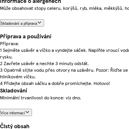
Informace o alergenech
Může obsahovat stopy celeru, korýšů, ryb, mléka, měkkýšů, h
Skladování a příprava
Příprava a používání
Příprava:
1 Sejměte uzávěr a víčko a vyndejte sáček. Naplňte vroucí vodo
rysku.
2 Zavřete uzávěr a nechte 3 minuty odstát.
3 Opatrně slijte vodu přes otvory na uzávěru. Pozor: Řiďte s
hliníkovém víčku.
4 Přidejte obsah sáčku a dobře promíchejte. Hotovo!
Skladování
Minimální trvanlivost do konce: viz dno.
Více informací
Čistý obsah