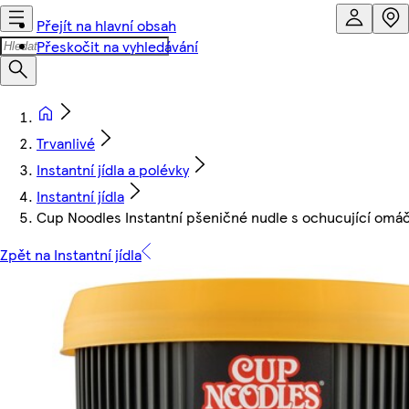
Přejít na hlavní obsah
Přeskočit na vyhledávání
Trvanlivé
Instantní jídla a polévky
Instantní jídla
Cup Noodles Instantní pšeničné nudle s ochucující omá
Zpět na Instantní jídla