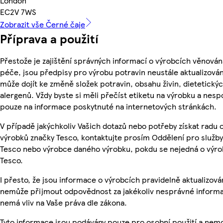
London
EC2V 7WS
Zobrazit vše Černé čaje
Příprava a použití
Přestože je zajištění správných informací o výrobcích věnován
péče, jsou předpisy pro výrobu potravin neustále aktualizován
může dojít ke změně složek potravin, obsahu živin, dietetický
alergenů. Vždy byste si měli přečíst etiketu na výrobku a nesp
pouze na informace poskytnuté na internetových stránkách.
V případě jakýchkoliv Vašich dotazů nebo potřeby získat radu 
výrobků značky Tesco, kontaktujte prosím Oddělení pro služb
Tesco nebo výrobce daného výrobku, pokdu se nejedná o výro
Tesco.
I přesto, že jsou informace o výrobcích pravidelně aktualizová
nemůže přijmout odpovědnost za jakékoliv nesprávné informa
nemá vliv na Vaše práva dle zákona.
Tyto informace jsou podávány pouze pro osobní použití a nem