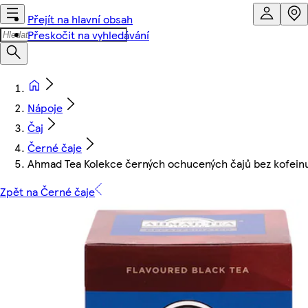
Přejít na hlavní obsah
Přeskočit na vyhledávání
Nápoje
Čaj
Černé čaje
Ahmad Tea Kolekce černých ochucených čajů bez kofeinu
Zpět na Černé čaje