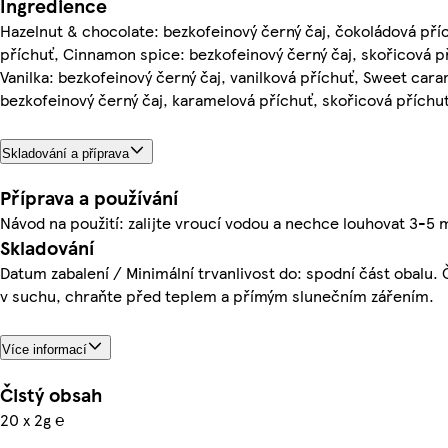
Ingredience
Hazelnut & chocolate: bezkofeinový černý čaj, čokoládová pří
příchuť, Cinnamon spice: bezkofeinový černý čaj, skořicová p
Vanilka: bezkofeinový černý čaj, vanilková příchuť, Sweet cara
bezkofeinový černý čaj, karamelová příchuť, skořicová příchu
Skladování a příprava
Příprava a používání
Návod na použití: zalijte vroucí vodou a nechce louhovat 3-5 
Skladování
Datum zabalení / Minimální trvanlivost do: spodní část obalu. 
v suchu, chraňte před teplem a přímým slunečním zářením.
Více informací
Čistý obsah
20 x 2g ℮