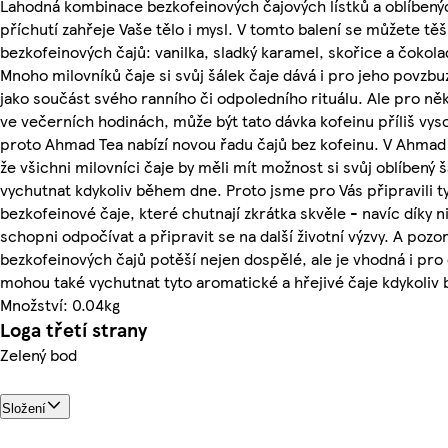
Lahodná kombinace bezkofeinových čajových lístků a oblíbený
příchutí zahřeje Vaše tělo i mysl. V tomto balení se můžete těš
bezkofeinových čajů: vanilka, sladký karamel, skořice a čokol
Mnoho milovníků čaje si svůj šálek čaje dává i pro jeho povzbuz
jako součást svého ranního či odpoledního rituálu. Ale pro něk
ve večerních hodinách, může být tato dávka kofeinu příliš vys
proto Ahmad Tea nabízí novou řadu čajů bez kofeinu. V Ahmad
že všichni milovníci čaje by měli mít možnost si svůj oblíbený š
vychutnat kdykoliv během dne. Proto jsme pro Vás připravili ty
bezkofeinové čaje, které chutnají zkrátka skvěle - navíc díky 
schopni odpočívat a připravit se na další životní výzvy. A pozo
bezkofeinových čajů potěší nejen dospělé, ale je vhodná i pro d
mohou také vychutnat tyto aromatické a hřejivé čaje kdykoliv
Množství: 0.04kg
Loga třetí strany
Zelený bod
Složení