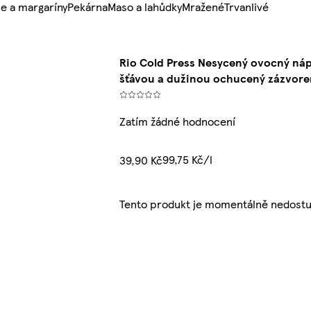
e a margaríny
Pekárna
Maso a lahůdky
Mražené
Trvanlivé
Rio Cold Press Nesycený ovocný náp
šťávou a dužinou ochucený zázvor
Zatím žádné hodnocení
99,75 Kč/l
39,90 Kč
Tento produkt je momentálně nedostu