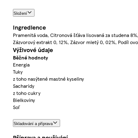
Složení
Ingredience
Pramenitá voda, Citronová šťáva lisovaná za studena 8%,
Zázvorový extrakt 0, 12%, Zázvor mletý 0, 02%, Podíl ov
Výživové údaje
Běžné hodnoty
Energia
Tuky
z toho nasýtené mastné kyseliny
Sacharidy
z toho cukry
Bielkoviny
Soľ
Skladování a příprava
Příprava a používání