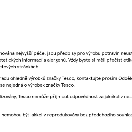
nována nejvyšší péče, jsou předpisy pro výrobu potravin neust
etetických informací a alergenů. Vždy byste si měli přečíst eti
etových stránkách.
 radu ohledně výrobků značky Tesco, kontaktujte prosím Odděl
se nejedná o výrobek značky Tesco.
ualizovány, Tesco nemůže přijmout odpovědnost za jakékoliv ne
a nemohou být jakkoliv reprodukovány bez předchozího souhla