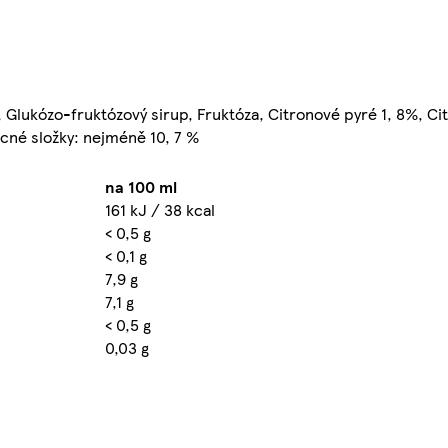
 Glukózo-fruktózový sirup, Fruktóza, Citronové pyré 1, 8%, Ci
ocné složky: nejméně 10, 7 %
na 100 ml
161 kJ / 38 kcal
< 0,5 g
< 0,1 g
7,9 g
7,1 g
< 0,5 g
0,03 g