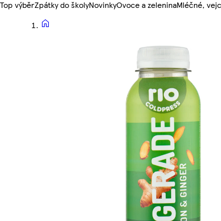
Top výběr
Zpátky do školy
Novinky
Ovoce a zelenina
Mléčné, vejc