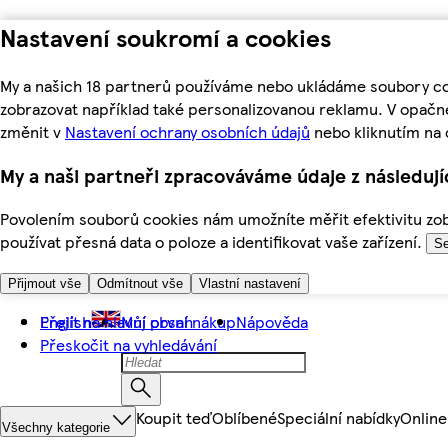
Nastavení soukromí a cookies
My a našich 18 partnerů používáme nebo ukládáme soubory coo
zobrazovat například také personalizovanou reklamu. V opačn
změnit v
Nastavení ochrany osobních údajů
nebo kliknutím na 
My a naši partneři zpracováváme údaje z následuj
Povolením souborů cookies nám umožníte měřit efektivitu zobr
používat přesná data o poloze a identifikovat vaše zařízení.
Se
Přijmout vše
Odmítnout vše
Vlastní nastavení
Přejít na hlavní obsah
English
Můj první nákup
Nápověda
Přeskočit na vyhledávání
Koupit teď
Oblíbené
Speciální nabídky
Online
Všechny kategorie