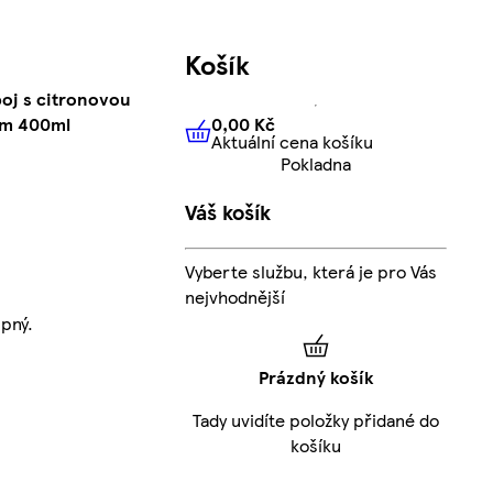
Košík
oj s citronovou
0,00 Kč
em 400ml
Aktuální cena košíku
0,00 Kč
Aktuální cena košíku
Pokladna
Váš košík
Vyberte službu, která je pro Vás
nejvhodnější
pný.
Prázdný košík
Tady uvidíte položky přidané do
košíku