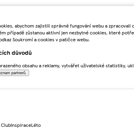
kies, abychom zajistili správné fungování webu a zpracovali 
ém případě zůstanou aktivní jen nezbytné cookies, které pot
odkaz Soukromí a cookies v patičce webu.
ících důvodů
azeného obsahu a reklamy, vytvářet uživatelské statistiky, uk
znam partnerů.
 Club
Inspirace
Léto