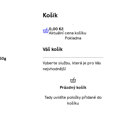
Košík
0,00 Kč
Aktuální cena košíku
0,00 Kč
Aktuální cena košíku
Pokladna
Váš košík
50g
Vyberte službu, která je pro Vás
nejvhodnější
Prázdný košík
Tady uvidíte položky přidané do
košíku