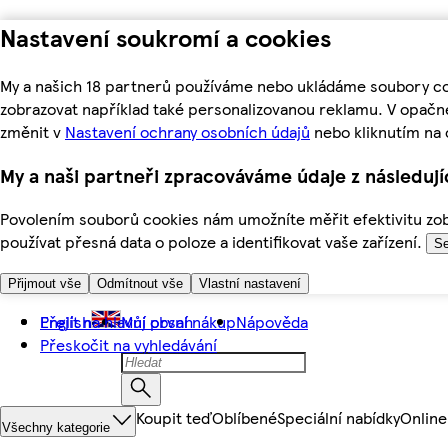
Nastavení soukromí a cookies
My a našich 18 partnerů používáme nebo ukládáme soubory coo
zobrazovat například také personalizovanou reklamu. V opačn
změnit v
Nastavení ochrany osobních údajů
nebo kliknutím na 
My a naši partneři zpracováváme údaje z následuj
Povolením souborů cookies nám umožníte měřit efektivitu zobr
používat přesná data o poloze a identifikovat vaše zařízení.
Se
Přijmout vše
Odmítnout vše
Vlastní nastavení
Přejít na hlavní obsah
English
Můj první nákup
Nápověda
Přeskočit na vyhledávání
Koupit teď
Oblíbené
Speciální nabídky
Online
Všechny kategorie