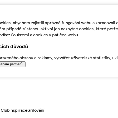
kies, abychom zajistili správné fungování webu a zpracovali 
ém případě zůstanou aktivní jen nezbytné cookies, které pot
odkaz Soukromí a cookies v patičce webu.
ících důvodů
azeného obsahu a reklamy, vytvářet uživatelské statistiky, uk
znam partnerů.
 Club
Inspirace
Grilování