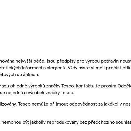
nována nejvyšší péče, jsou předpisy pro výrobu potravin neust
etetických informací a alergenů. Vždy byste si měli přečíst eti
etových stránkách.
 radu ohledně výrobků značky Tesco, kontaktujte prosím Odděl
se nejedná o výrobek značky Tesco.
ualizovány, Tesco nemůže přijmout odpovědnost za jakékoliv ne
a nemohou být jakkoliv reprodukovány bez předchozího souhla