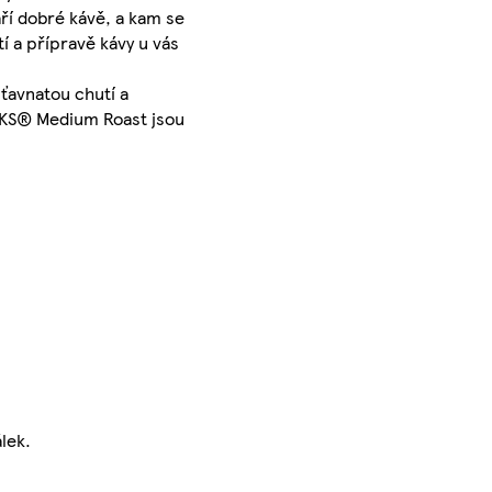
ří dobré kávě, a kam se
í a přípravě kávy u vás
ťavnatou chutí a
UCKS® Medium Roast jsou
lek.