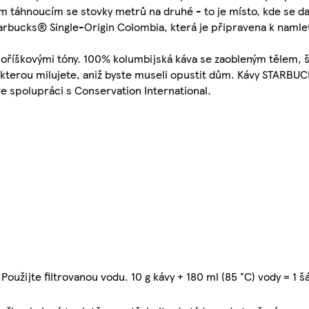
 táhnoucím se stovky metrů na druhé - to je místo, kde se da
tarbucks® Single-Origin Colombia, která je připravena k namlet
říškovými tóny. 100% kolumbijská káva se zaobleným tělem, š
 kterou milujete, aniž byste museli opustit dům. Kávy STARB
 spolupráci s Conservation International.
oužijte filtrovanou vodu. 10 g kávy + 180 ml (85 °C) vody = 1 šá