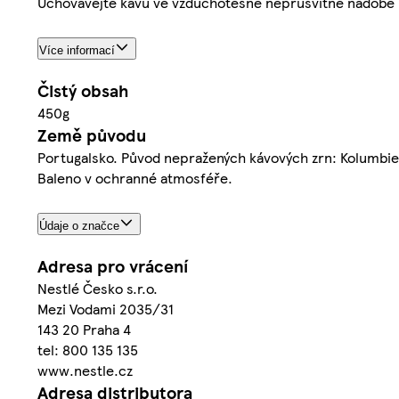
Uchovávejte kávu ve vzduchotěsné neprůsvitné nádobě p
Více informací
Čistý obsah
450g
Země původu
Portugalsko. Původ nepražených kávových zrn: Kolumbie
Baleno v ochranné atmosféře.
Údaje o značce
Adresa pro vrácení
Nestlé Česko s.r.o.
Mezi Vodami 2035/31
143 20 Praha 4
tel: 800 135 135
www.nestle.cz
Adresa distributora