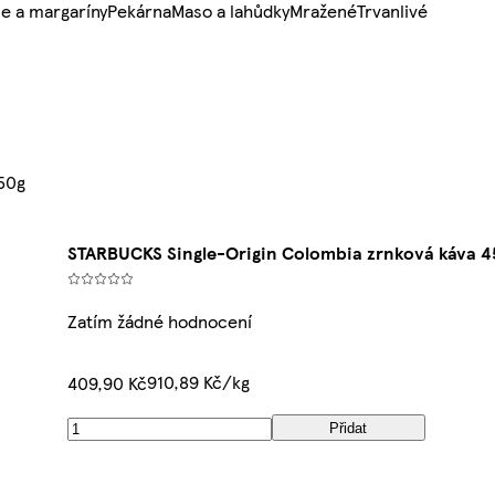
e a margaríny
Pekárna
Maso a lahůdky
Mražené
Trvanlivé
50g
STARBUCKS Single-Origin Colombia zrnková káva 4
Zatím žádné hodnocení
910,89 Kč/kg
409,90 Kč
Přidat