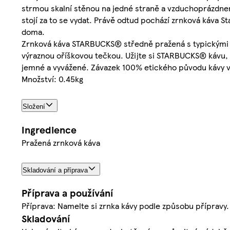
strmou skalní stěnou na jedné straně a vzduchoprázdnem
stojí za to se vydat. Právě odtud pochází zrnková káva S
doma.
Zrnková káva STARBUCKS® středně pražená s typickými o
výraznou oříškovou tečkou. Užijte si STARBUCKS® kávu,
jemné a vyvážené. Závazek 100% etického původu kávy ve
Množství: 0.45kg
Složení
Ingredience
Pražená zrnková káva
Skladování a příprava
Příprava a používání
Příprava: Namelte si zrnka kávy podle způsobu přípravy. P
Skladování