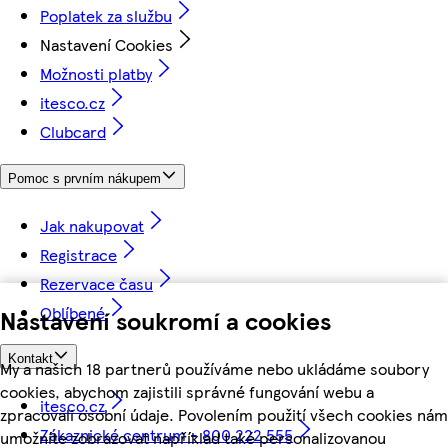
Poplatek za službu
Nastavení Cookies
Možnosti platby
itesco.cz
Clubcard
Pomoc s prvním nákupem
Jak nakupovat
Registrace
Rezervace času
Oblíbené
Nastavení soukromí a cookies
Kontakt
My a našich 18 partnerů používáme nebo ukládáme soubory
cookies, abychom zajistili správné fungování webu a
itesco.cz
zpracovali osobní údaje. Povolením použití všech cookies nám
Zákaznické centrum - 800 222 555
umožníte zobrazovat například také personalizovanou