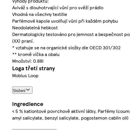
Výhody produktu:
Aviváž s dlouhotrvající vůní pro svěží prádlo
Vhodná na všechny textilie
Parfémové kapsle uvolňují vůni při každém pohybu
Neodolatelná hebkost
Dermatologicky testováno pro jemnost a bezpečnost po
(XX) praní.
* vztahuje se na organické složky dle OECD 301/302
** kromě víčka a obalu
Množství: 0.88l
Loga třetí strany
Mobius Loop
Složení
Ingredience
< 5 % kationtové povrchově aktivní látky, Parfémy (coum
amyl salicylate, benzyl salicylate, pogostemon cablin oil)