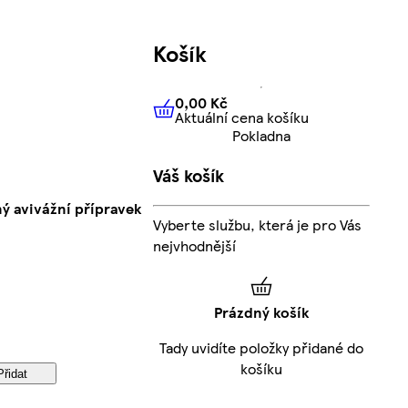
Košík
0,00 Kč
Aktuální cena košíku
0,00 Kč
Aktuální cena košíku
Pokladna
Váš košík
ý avivážní přípravek
Vyberte službu, která je pro Vás
nejvhodnější
Prázdný košík
Tady uvidíte položky přidané do
košíku
Přidat