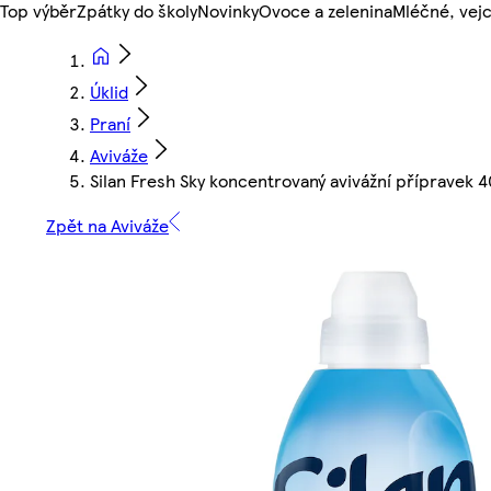
Top výběr
Zpátky do školy
Novinky
Ovoce a zelenina
Mléčné, vejc
Úklid
Praní
Aviváže
Silan Fresh Sky koncentrovaný avivážní přípravek 
Zpět na Aviváže