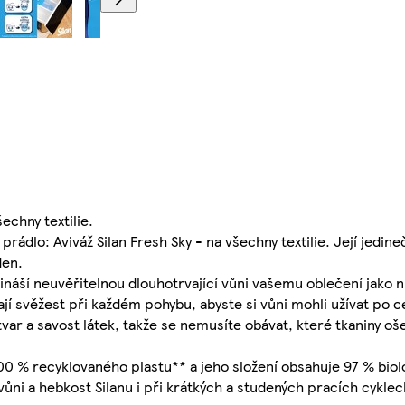
echny textilie.
ádlo: Aviváž Silan Fresh Sky - na všechny textilie. Její jedineč
den.
řináší neuvěřitelnou dlouhotrvající vůni vašemu oblečení jako 
jí svěžest při každém pohybu, abyste si vůni mohli užívat po c
 tvar a savost látek, takže se nemusíte obávat, které tkaniny o
 100 % recyklovaného plastu** a jeho složení obsahuje 97 % biol
ůni a hebkost Silanu i při krátkých a studených pracích cyklec