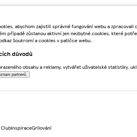
kies, abychom zajistili správné fungování webu a zpracovali 
ém případě zůstanou aktivní jen nezbytné cookies, které pot
odkaz Soukromí a cookies v patičce webu.
ících důvodů
azeného obsahu a reklamy, vytvářet uživatelské statistiky, uk
znam partnerů.
 Club
Inspirace
Grilování