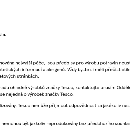
la.
nována nejvyšší péče, jsou předpisy pro výrobu potravin neust
etetických informací a alergenů. Vždy byste si měli přečíst eti
etových stránkách.
 radu ohledně výrobků značky Tesco, kontaktujte prosím Odděl
se nejedná o výrobek značky Tesco.
ualizovány, Tesco nemůže přijmout odpovědnost za jakékoliv ne
a nemohou být jakkoliv reprodukovány bez předchozího souhla