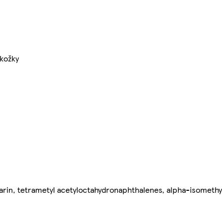
kožky
arin, tetrametyl acetyloctahydronaphthalenes, alpha-isomethyl 