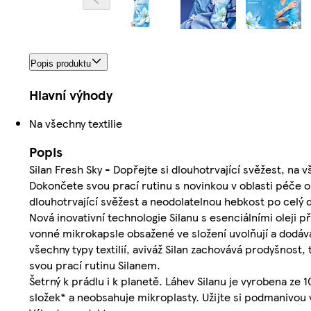
Popis produktu
Hlavní výhody
Na všechny textilie
Popis
Silan Fresh Sky - Dopřejte si dlouhotrvající svěžest, na vš
Dokončete svou prací rutinu s novinkou v oblasti péče o pr
dlouhotrvající svěžest a neodolatelnou hebkost po celý 
Nová inovativní technologie Silanu s esenciálními oleji p
vonné mikrokapsle obsažené ve složení uvolňují a dodáva
všechny typy textilií, aviváž Silan zachovává prodyšnost,
svou prací rutinu Silanem.
Šetrný k prádlu i k planetě. Láhev Silanu je vyrobena ze
složek* a neobsahuje mikroplasty. Užijte si podmanivou v