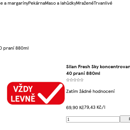
e a margaríny
Pekárna
Maso a lahůdky
Mražené
Trvanlivé
40 praní 880ml
Silan Fresh Sky koncentrovan
40 praní 880ml
Zatím žádné hodnocení
79,43 Kč/l
69,90 Kč