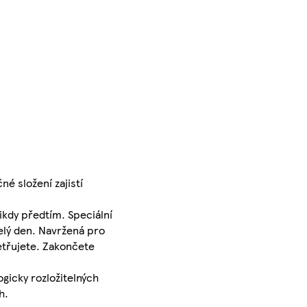
né složení zajistí
nikdy předtím. Speciální
elý den. Navržená pro
šetřujete. Zakončete
ogicky rozložitelných
h.