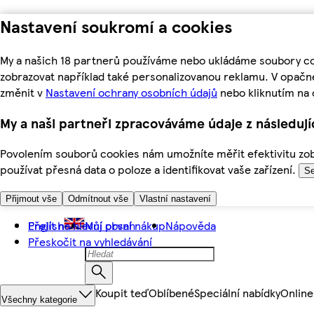
Nastavení soukromí a cookies
My a našich 18 partnerů používáme nebo ukládáme soubory coo
zobrazovat například také personalizovanou reklamu. V opačn
změnit v
Nastavení ochrany osobních údajů
nebo kliknutím na 
My a naši partneři zpracováváme údaje z následuj
Povolením souborů cookies nám umožníte měřit efektivitu zobr
používat přesná data o poloze a identifikovat vaše zařízení.
Se
Přijmout vše
Odmítnout vše
Vlastní nastavení
Přejít na hlavní obsah
English
Můj první nákup
Nápověda
Přeskočit na vyhledávání
Koupit teď
Oblíbené
Speciální nabídky
Online
Všechny kategorie