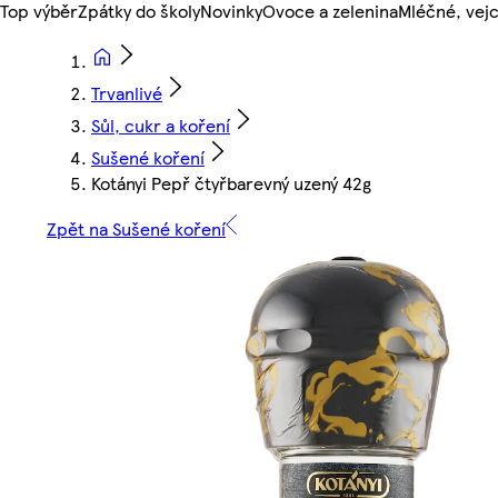
Top výběr
Zpátky do školy
Novinky
Ovoce a zelenina
Mléčné, vejc
Trvanlivé
Sůl, cukr a koření
Sušené koření
Kotányi Pepř čtyřbarevný uzený 42g
Zpět na Sušené koření