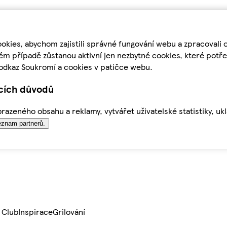
kies, abychom zajistili správné fungování webu a zpracovali 
ém případě zůstanou aktivní jen nezbytné cookies, které pot
odkaz Soukromí a cookies v patičce webu.
ících důvodů
azeného obsahu a reklamy, vytvářet uživatelské statistiky, uk
znam partnerů.
 Club
Inspirace
Grilování