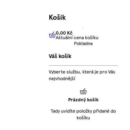
Košík
0,00 Kč
Aktuální cena košíku
0,00 Kč
Aktuální cena košíku
Pokladna
Váš košík
Vyberte službu, která je pro Vás
nejvhodnější
Prázdný košík
Tady uvidíte položky přidané do
košíku