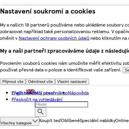
Nastavení soukromí a cookies
My a našich 18 partnerů používáme nebo ukládáme soubory coo
zobrazovat například také personalizovanou reklamu. V opačn
změnit v
Nastavení ochrany osobních údajů
nebo kliknutím na 
My a naši partneři zpracováváme údaje z následuj
Povolením souborů cookies nám umožníte měřit efektivitu zobr
používat přesná data o poloze a identifikovat vaše zařízení.
Se
Přijmout vše
Odmítnout vše
Vlastní nastavení
Přejít na hlavní obsah
English
Můj první nákup
Nápověda
Přeskočit na vyhledávání
Koupit teď
Oblíbené
Speciální nabídky
Online
Všechny kategorie