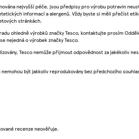
nována nejvyšší péče, jsou předpisy pro výrobu potravin neust
etetických informací a alergenů. Vždy byste si měli přečíst eti
etových stránkách.
 radu ohledně výrobků značky Tesco, kontaktujte prosím Odděl
se nejedná o výrobek značky Tesco.
ualizovány, Tesco nemůže přijmout odpovědnost za jakékoliv ne
a nemohou být jakkoliv reprodukovány bez předchozího souhla
ikované recenze neověřuje.