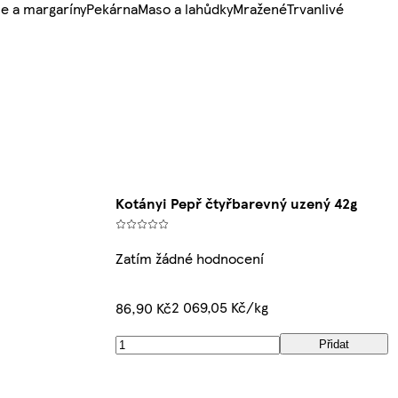
e a margaríny
Pekárna
Maso a lahůdky
Mražené
Trvanlivé
Kotányi Pepř čtyřbarevný uzený 42g
Zatím žádné hodnocení
2 069,05 Kč/kg
86,90 Kč
Přidat