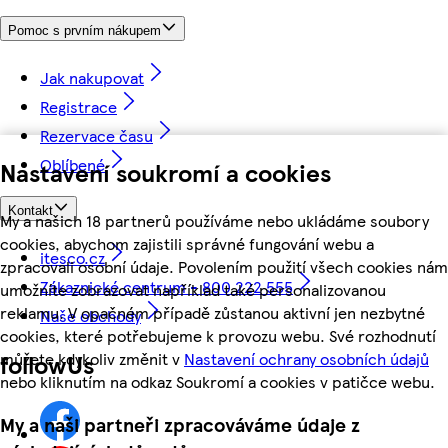
Pomoc s prvním nákupem
Jak nakupovat
Registrace
Rezervace času
Oblíbené
Nastavení soukromí a cookies
Kontakt
My a našich 18 partnerů používáme nebo ukládáme soubory
cookies, abychom zajistili správné fungování webu a
itesco.cz
zpracovali osobní údaje. Povolením použití všech cookies nám
Zákaznické centrum - 800 222 555
umožníte zobrazovat například také personalizovanou
reklamu. V opačném případě zůstanou aktivní jen nezbytné
Naše obchody
cookies, které potřebujeme k provozu webu. Své rozhodnutí
můžete kdykoliv změnit v
Nastavení ochrany osobních údajů
followUs
nebo kliknutím na odkaz Soukromí a cookies v patičce webu.
My a naši partneři zpracováváme údaje z