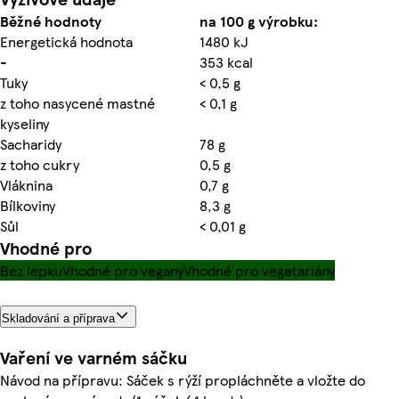
Běžné hodnoty
na 100 g výrobku:
Energetická hodnota
1480 kJ
-
353 kcal
Tuky
< 0,5 g
z toho nasycené mastné
< 0,1 g
kyseliny
Sacharidy
78 g
z toho cukry
0,5 g
Vláknina
0,7 g
Bílkoviny
8,3 g
Sůl
< 0,01 g
Vhodné pro
Bez lepku
Vhodné pro vegany
Vhodné pro vegetariány
Skladování a příprava
Vaření ve varném sáčku
Návod na přípravu: Sáček s rýží propláchněte a vložte do