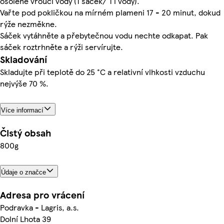
osolené vroucí vody (1 sáček/ 1 l vody).
Vařte pod pokličkou na mírném plameni 17 - 20 minut, dokud
rýže nezměkne.
Sáček vytáhněte a přebytečnou vodu nechte odkapat. Pak
sáček roztrhněte a rýži servírujte.
Skladování
Skladujte při teplotě do 25 °C a relativní vlhkosti vzduchu
nejvýše 70 %.
Více informací
Čistý obsah
800g
Údaje o značce
Adresa pro vrácení
Podravka - Lagris, a.s.
Dolní Lhota 39