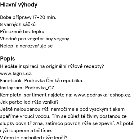
Hlavní výhody
Doba přípravy 17-20 min.
8 varných sáčků
Přirozeně bez lepku
Vhodné pro vegetariány vegany
Nelepí a nerozvařuje se
Popis
Hledáte inspiraci na originální rýžové recepty?
www.lagris.cz.
Facebook: Podravka Česká republika.
Instagram: Podravka_CZ.
Kompletní sortiment najdete na: www.podravka-eshop.cz.
Jak parboiled rýže vzniká?
Ještě neloupanou rýži namočíme a pod vysokým tlakem
spaříme vroucí vodou. Tím se důležité živiny dostanou ze
slupky dovnitř zrna, zatímco povrch rýže se zpevní. Až poté
rýži loupeme a leštíme.
V čem je parboiled rýže lepší?