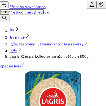
Přejít na hlavní obsah
Přeskočit na vyhledávání
Trvanlivé
Rýže, těstoviny, luštěniny, gnocchi a zavářky
Rýže
Lagris Rýže parboiled ve varných sáčcích 800g
Zpět na Rýže