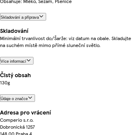
Obsahuje: Mléko, Sezam, Pšenice
Skladování a příprava
Skladování
Minimální trvanlivost do/Šarže: viz datum na obale. Skladujte
na suchém místě mimo přímé sluneční světlo.
Více informací
Čistý obsah
130g
Údaje o značce
Adresa pro vrácení
Comperio s.r.o.
Dobronická 1257
148 00 Praha 4