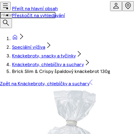
Přejít na hlavní obsah
Přeskočit na vyhledávání
Speciální výživa
Knäckebroty, snacky a tyčinky
Knäckebroty, chlebíčky a suchary
Brick Slim & Crispy špaldový knäckebrot 130g
Zpět na Knäckebroty, chlebíčky a suchary