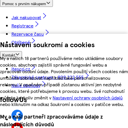
Pomoc s prvním nákupem
Jak nakupovat
Registrace
Rezervace času
Oblíbené
Nastavení soukromí a cookies
Kontakt
My a našich 18 partnerů používáme nebo ukládáme soubory
cookies, abychom zajistili správné fungování webu a
itesco.cz
zpracovali osobní údaje. Povolením použití všech cookies nám
Zákaznické centrum - 800 222 555
umožníte zobrazovat například také personalizovanou
reklamu. V opačném případě zůstanou aktivní jen nezbytné
Naše obchody
cookies, které potřebujeme k provozu webu. Své rozhodnutí
můžete kdykoliv změnit v
Nastavení ochrany osobních údajů
followUs
nebo kliknutím na odkaz Soukromí a cookies v patičce webu.
My a naši partneři zpracováváme údaje z
následujících důvodů