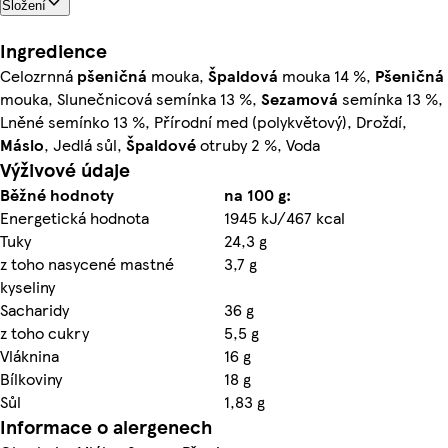
Složení
Ingredience
Celozrnná
pšeničná
mouka,
Špaldová
mouka 14 %,
Pšeničná
mouka, Slunečnicová semínka 13 %,
Sezamová
semínka 13 %,
Lněné semínko 13 %, Přírodní med (polykvětový), Droždí,
Máslo
, Jedlá sůl,
Špaldové
otruby 2 %, Voda
Výživové údaje
Běžné hodnoty
na 100 g:
Energetická hodnota
1945 kJ/467 kcal
Tuky
24,3 g
z toho nasycené mastné
3,7 g
kyseliny
Sacharidy
36 g
z toho cukry
5,5 g
Vláknina
16 g
Bílkoviny
18 g
Sůl
1,83 g
Informace o alergenech