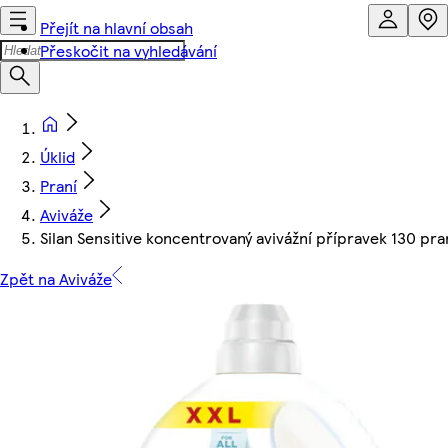
Přejít na hlavní obsah
Přeskočit na vyhledávání
Úklid
Praní
Aviváže
Silan Sensitive koncentrovaný avivážní přípravek 130 pr
Zpět na Aviváže