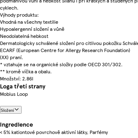
podmanivou vůni a hebkost Silanu i při krátkých a studených p
cyklech.
Výhody produktu:
Vhodná na všechny textilie
Hypoalergenní složení a vůně
Neodolatelná hebkost
Dermatologicky schválené složení pro citlivou pokožku Schvá
ECARF (European Centre for Allergy Research Foundation)
(XX) praní.
* vztahuje se na organické složky podle OECD 301/302.
** kromě víčka a obalu.
Množství: 2.86l
Loga třetí strany
Mobius Loop
Složení
Ingredience
< 5% kationtové povrchově aktivní látky, Parfémy