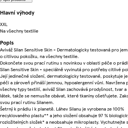
Hlavní výhody
XXL
Na všechny textilie
Popis
Aviváž Silan Sensitive Skin - Dermatologicky testovaná pro je
o citlivou pokožku, na všechny textilie.
Dokončete svou prací rutinu s novinkou v oblasti péče o prádl
Silan Sensitive Skin - speciálně vyvinutá pro potřeby citlivé po
Její jedinečné složení, dermatologicky testované, poskytuje 
péči a zároveň přináší jemnou, hypoalergenní vůni. Navržena 
všechny typy textilií, aviváž Silan zachovává prodyšnost, tvar a
látek, takže se nemusíte obávat, které tkaniny ošetřujete. Za
svou prací rutinu Silanem.
Šetrný k prádlu i k planetě. Láhev Silanu je vyrobena ze 100%
recyklovaného plastu** a jeho složení obsahuje 97 % biologick
rozložitelných složek* a neobsahuje mikroplasty. Vychutnejte s