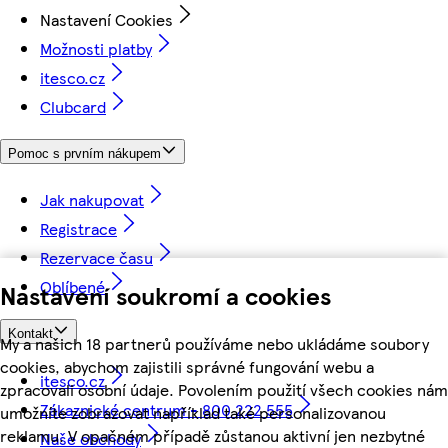
Nastavení Cookies
Možnosti platby
itesco.cz
Clubcard
Pomoc s prvním nákupem
Jak nakupovat
Registrace
Rezervace času
Oblíbené
Nastavení soukromí a cookies
Kontakt
My a našich 18 partnerů používáme nebo ukládáme soubory
cookies, abychom zajistili správné fungování webu a
itesco.cz
zpracovali osobní údaje. Povolením použití všech cookies nám
Zákaznické centrum - 800 222 555
umožníte zobrazovat například také personalizovanou
reklamu. V opačném případě zůstanou aktivní jen nezbytné
Naše obchody