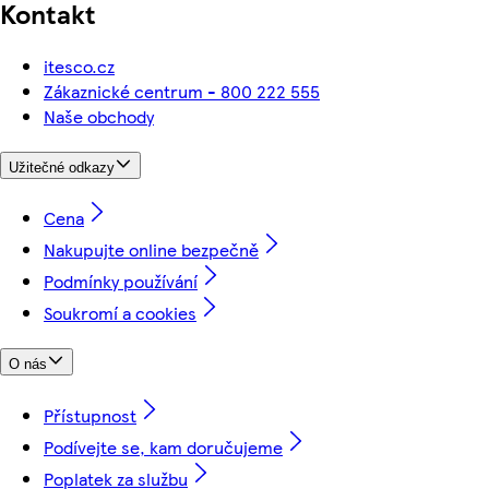
Kontakt
itesco.cz
Zákaznické centrum - 800 222 555
Naše obchody
Užitečné odkazy
Cena
Nakupujte online bezpečně
Podmínky používání
Soukromí a cookies
O nás
Přístupnost
Podívejte se, kam doručujeme
Poplatek za službu